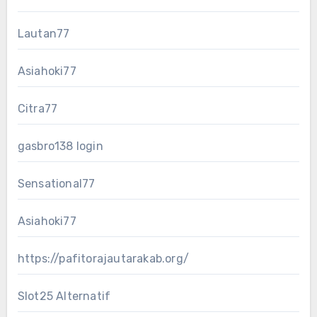
Lautan77
Asiahoki77
Citra77
gasbro138 login
Sensational77
Asiahoki77
https://pafitorajautarakab.org/
Slot25 Alternatif