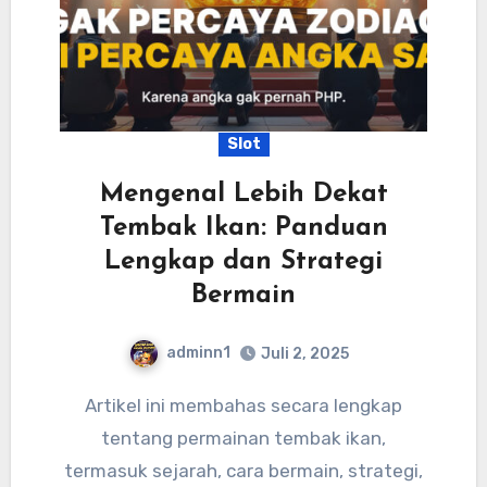
Slot
Mengenal Lebih Dekat
Tembak Ikan: Panduan
Lengkap dan Strategi
Bermain
adminn1
Juli 2, 2025
Artikel ini membahas secara lengkap
tentang permainan tembak ikan,
termasuk sejarah, cara bermain, strategi,