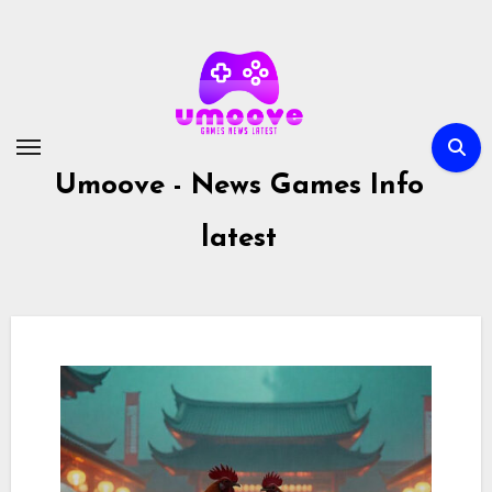
Skip
to
content
Umoove - News Games Info
latest