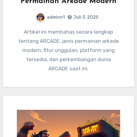
Permainan Arkade Modern
adminn1
Juli 3, 2025
Artikel ini membahas secara lengkap
tentang ARCADE, jenis permainan arkade
modern, fitur unggulan, platform yang
tersedia, dan perkembangan dunia
ARCADE saat ini.