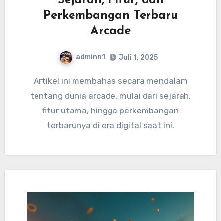
Sejarah, Fitur, dan
Perkembangan Terbaru
Arcade
adminn1
Juli 1, 2025
Artikel ini membahas secara mendalam
tentang dunia arcade, mulai dari sejarah,
fitur utama, hingga perkembangan
terbarunya di era digital saat ini.