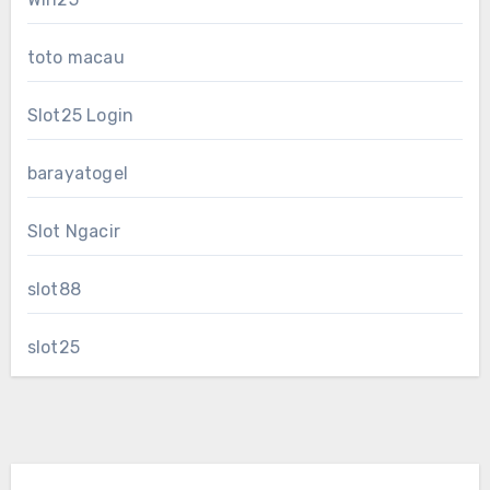
toto macau
Slot25 Login
barayatogel
Slot Ngacir
slot88
slot25