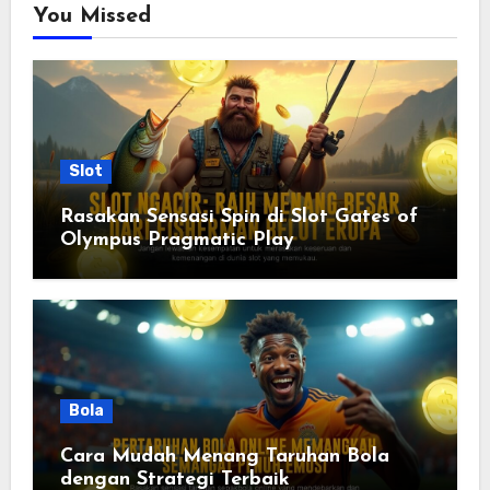
You Missed
Slot
Rasakan Sensasi Spin di Slot Gates of
Olympus Pragmatic Play
Bola
Cara Mudah Menang Taruhan Bola
dengan Strategi Terbaik