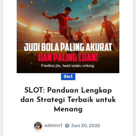
Slot
SLOT: Panduan Lengkap
dan Strategi Terbaik untuk
Menang
adminn1
Juni 30, 2025