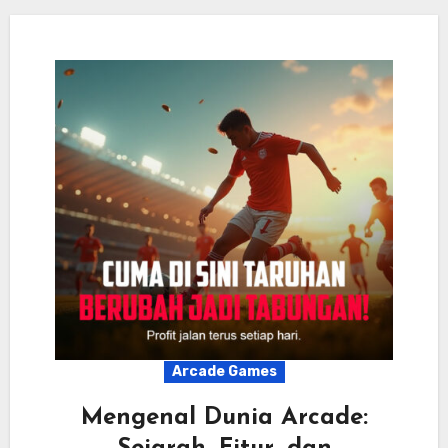
Arcade Games
Mengenal Dunia Arcade: