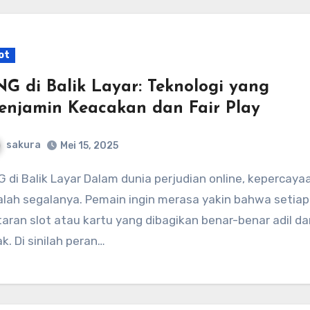
ot
G di Balik Layar: Teknologi yang
enjamin Keacakan dan Fair Play
sakura
Mei 15, 2025
alah segalanya. Pemain ingin merasa yakin bahwa setiap
aran slot atau kartu yang dibagikan benar-benar adil da
k. Di sinilah peran…