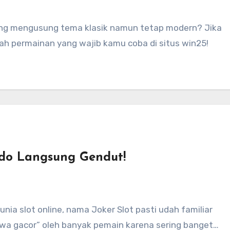
lah permainan yang wajib kamu coba di situs win25!
aldo Langsung Gendut!
dewa gacor” oleh banyak pemain karena sering banget…