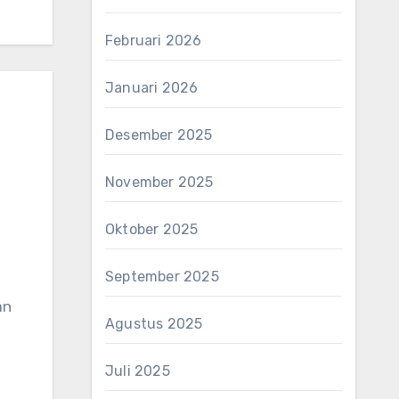
Februari 2026
Januari 2026
Desember 2025
November 2025
Oktober 2025
September 2025
an
Agustus 2025
Juli 2025