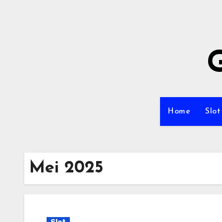
G
Home
Slot
Mei 2025