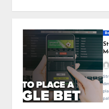
Bo
S
M
Strategi Ampuh Bermain taruhan bola online kini semakin
di
pl
pal