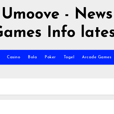
Umoove - News
ames Info late
Casino
Bola
Poker
Togel
Arcade Games