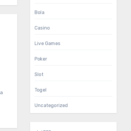
Bola
Casino
Live Games
Poker
Slot
Togel
ra
Uncategorized