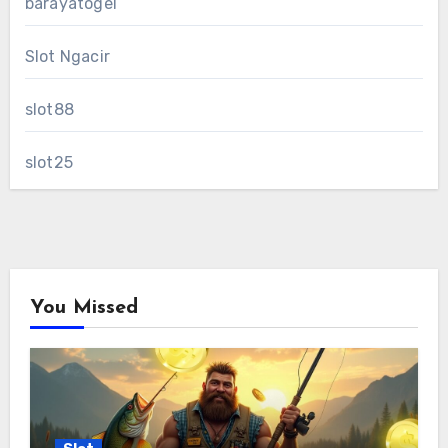
barayatogel
Slot Ngacir
slot88
slot25
You Missed