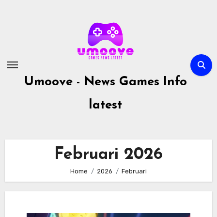
Skip
to
content
Umoove - News Games Info
latest
Februari 2026
Home
2026
Februari