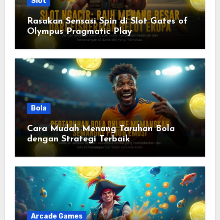
Slot
Rasakan Sensasi Spin di Slot Gates of
Olympus Pragmatic Play
Bola
Cara Mudah Menang Taruhan Bola
dengan Strategi Terbaik
Arcade Games