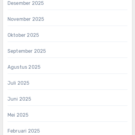
Desember 2025
November 2025
Oktober 2025
September 2025
Agustus 2025
Juli 2025
Juni 2025
Mei 2025
Februari 2025