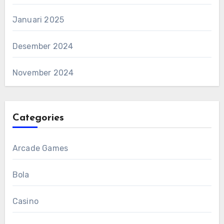
Januari 2025
Desember 2024
November 2024
Categories
Arcade Games
Bola
Casino