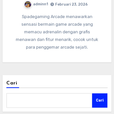
adminn1
Februari 23, 2026
Spadegaming Arcade menawarkan
sensasi bermain game arcade yang
memacu adrenalin dengan grafis
menawan dan fitur menarik, cocok untuk
para penggemar arcade sejati.
Cari
Cari