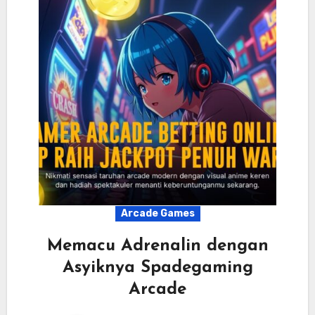
Arcade Games
Memacu Adrenalin dengan
Asyiknya Spadegaming
Arcade