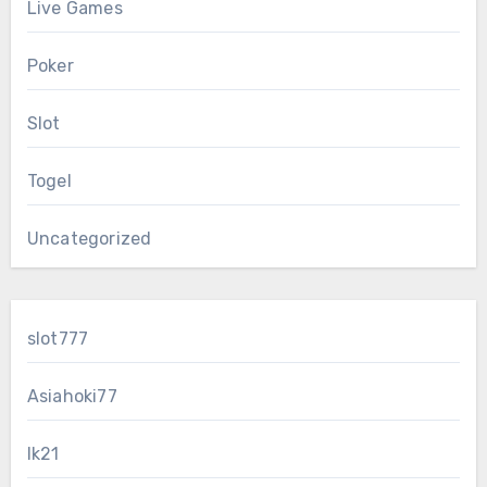
Live Games
Poker
Slot
Togel
Uncategorized
slot777
Asiahoki77
lk21