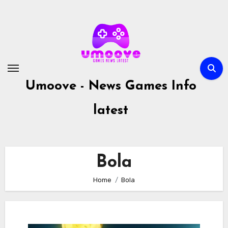
Skip
to
content
Umoove - News Games Info
latest
Bola
Home
Bola