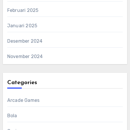
Februari 2025
Januari 2025
Desember 2024
November 2024
Categories
Arcade Games
Bola