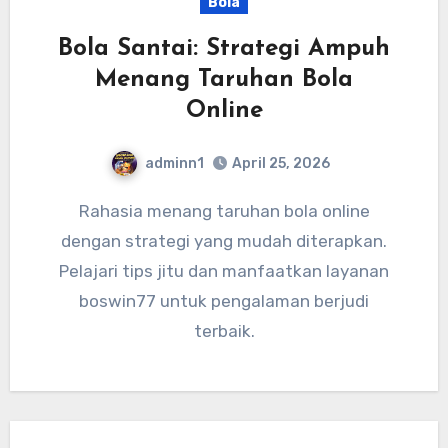
Bola
Bola Santai: Strategi Ampuh
Menang Taruhan Bola
Online
adminn1
April 25, 2026
Rahasia menang taruhan bola online
dengan strategi yang mudah diterapkan.
Pelajari tips jitu dan manfaatkan layanan
boswin77 untuk pengalaman berjudi
terbaik.