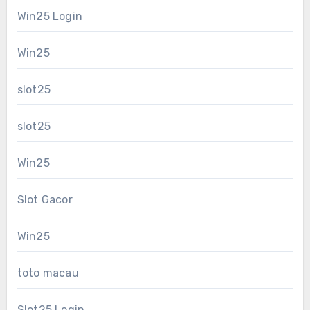
Win25 Login
Win25
slot25
slot25
Win25
Slot Gacor
Win25
toto macau
Slot25 Login