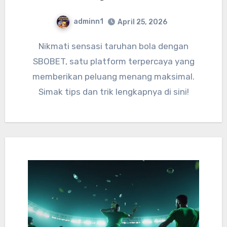
adminn1
April 25, 2026
Nikmati sensasi taruhan bola dengan
SBOBET, satu platform terpercaya yang
memberikan peluang menang maksimal.
Simak tips dan trik lengkapnya di sini!