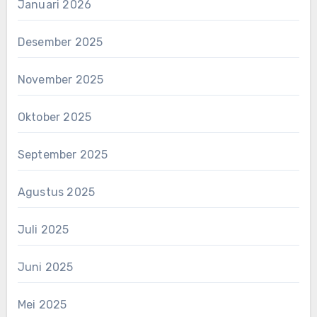
Januari 2026
Desember 2025
November 2025
Oktober 2025
September 2025
Agustus 2025
Juli 2025
Juni 2025
Mei 2025