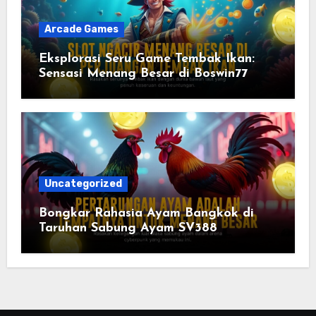
Arcade Games
Eksplorasi Seru Game Tembak Ikan:
Sensasi Menang Besar di Boswin77
Uncategorized
Bongkar Rahasia Ayam Bangkok di
Taruhan Sabung Ayam SV388