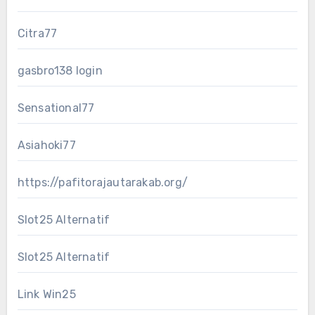
Citra77
gasbro138 login
Sensational77
Asiahoki77
https://pafitorajautarakab.org/
Slot25 Alternatif
Slot25 Alternatif
Link Win25