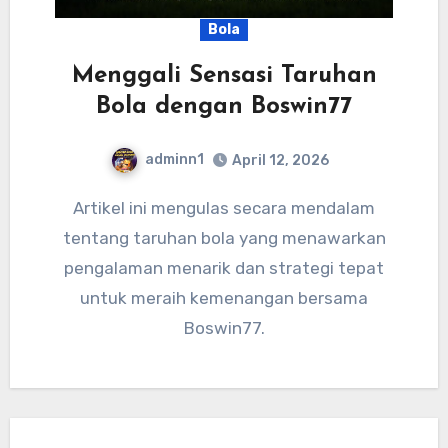
Bola
Menggali Sensasi Taruhan
Bola dengan Boswin77
adminn1
April 12, 2026
Artikel ini mengulas secara mendalam
tentang taruhan bola yang menawarkan
pengalaman menarik dan strategi tepat
untuk meraih kemenangan bersama
Boswin77.