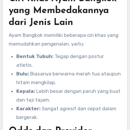
yang Membedakannya
dari Jenis Lain
Ayam Bangkok memiliki beberapa ciri khas yang
memudahkan pengenalan, yaitu:
Bentuk Tubuh:
Tegap dengan postur
atletis.
Bulu:
Biasanya berwarna merah tua ataupun
hitam mengkilap.
Kepala:
Lebih besar dengan paruh yang kuat
dan taji tajam.
Karakter:
Sangat agresif dan cepat dalam
bergerak.