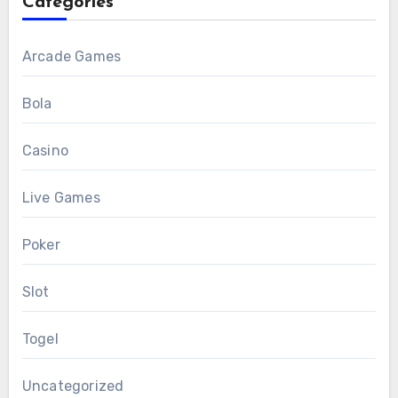
Categories
Arcade Games
Bola
Casino
Live Games
Poker
Slot
Togel
Uncategorized