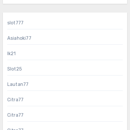
slot777
Asiahoki77
lk21
Slot25
Lautan77
Citra77
Citra77