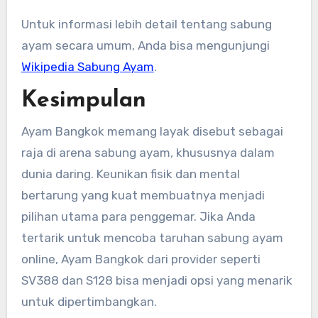
Untuk informasi lebih detail tentang sabung
ayam secara umum, Anda bisa mengunjungi
Wikipedia Sabung Ayam
.
Kesimpulan
Ayam Bangkok memang layak disebut sebagai
raja di arena sabung ayam, khususnya dalam
dunia daring. Keunikan fisik dan mental
bertarung yang kuat membuatnya menjadi
pilihan utama para penggemar. Jika Anda
tertarik untuk mencoba taruhan sabung ayam
online, Ayam Bangkok dari provider seperti
SV388 dan S128 bisa menjadi opsi yang menarik
untuk dipertimbangkan.