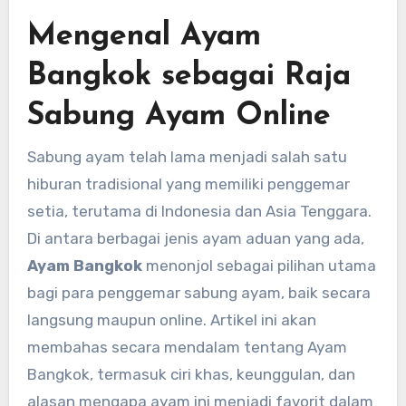
Mengenal Ayam
Bangkok sebagai Raja
Sabung Ayam Online
Sabung ayam telah lama menjadi salah satu
hiburan tradisional yang memiliki penggemar
setia, terutama di Indonesia dan Asia Tenggara.
Di antara berbagai jenis ayam aduan yang ada,
Ayam Bangkok
menonjol sebagai pilihan utama
bagi para penggemar sabung ayam, baik secara
langsung maupun online. Artikel ini akan
membahas secara mendalam tentang Ayam
Bangkok, termasuk ciri khas, keunggulan, dan
alasan mengapa ayam ini menjadi favorit dalam