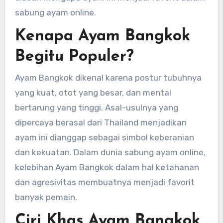
sabung ayam online.
Kenapa Ayam Bangkok
Begitu Populer?
Ayam Bangkok dikenal karena postur tubuhnya
yang kuat, otot yang besar, dan mental
bertarung yang tinggi. Asal-usulnya yang
dipercaya berasal dari Thailand menjadikan
ayam ini dianggap sebagai simbol keberanian
dan kekuatan. Dalam dunia sabung ayam online,
kelebihan Ayam Bangkok dalam hal ketahanan
dan agresivitas membuatnya menjadi favorit
banyak pemain.
Ciri Khas Ayam Bangkok