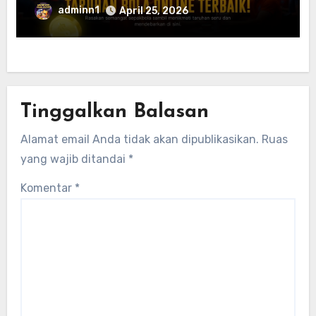
adminn1
April 25, 2026
Tinggalkan Balasan
Alamat email Anda tidak akan dipublikasikan.
Ruas
yang wajib ditandai
*
Komentar
*