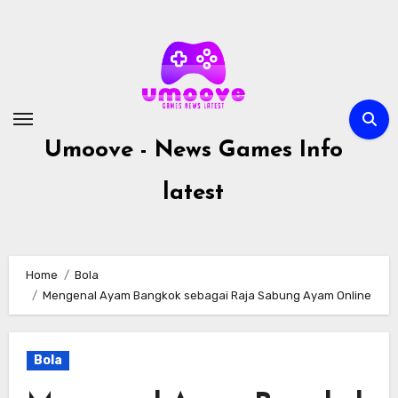
Skip
to
content
Umoove - News Games Info
latest
Home
Bola
Mengenal Ayam Bangkok sebagai Raja Sabung Ayam Online
Bola