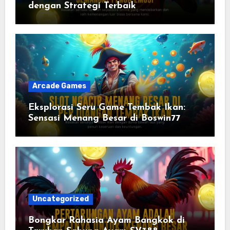
dengan Strategi Terbaik
Arcade Games
Eksplorasi Seru Game Tembak Ikan:
Sensasi Menang Besar di Boswin77
Uncategorized
Bongkar Rahasia Ayam Bangkok di