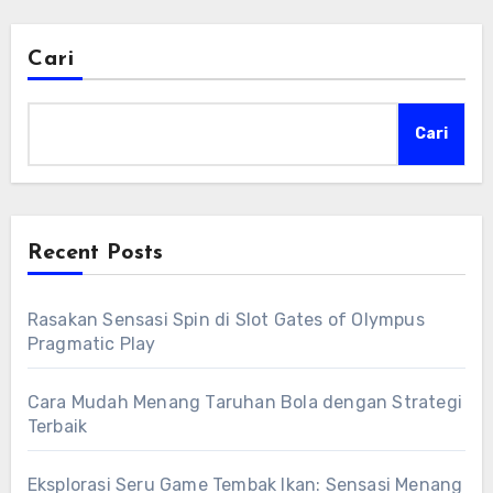
Cari
Cari
Recent Posts
Rasakan Sensasi Spin di Slot Gates of Olympus
Pragmatic Play
Cara Mudah Menang Taruhan Bola dengan Strategi
Terbaik
Eksplorasi Seru Game Tembak Ikan: Sensasi Menang