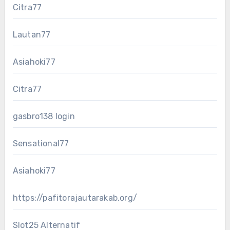
Citra77
Lautan77
Asiahoki77
Citra77
gasbro138 login
Sensational77
Asiahoki77
https://pafitorajautarakab.org/
Slot25 Alternatif