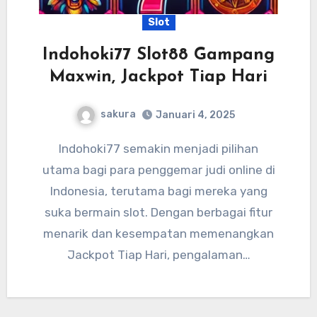
Slot
Indohoki77 Slot88 Gampang
Maxwin, Jackpot Tiap Hari
sakura
Januari 4, 2025
Indohoki77 semakin menjadi pilihan
utama bagi para penggemar judi online di
Indonesia, terutama bagi mereka yang
suka bermain slot. Dengan berbagai fitur
menarik dan kesempatan memenangkan
Jackpot Tiap Hari, pengalaman…