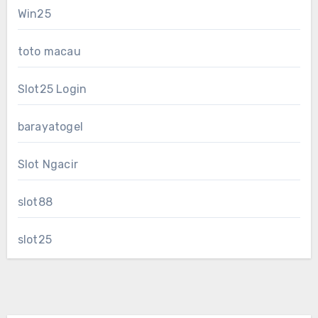
Win25
toto macau
Slot25 Login
barayatogel
Slot Ngacir
slot88
slot25