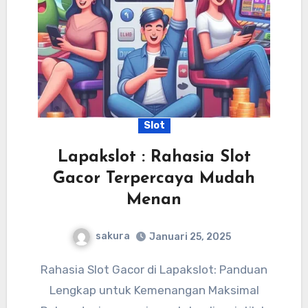
Slot
Lapakslot : Rahasia Slot
Gacor Terpercaya Mudah
Menan
sakura
Januari 25, 2025
Rahasia Slot Gacor di Lapakslot: Panduan
Lengkap untuk Kemenangan Maksimal