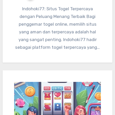
Indohoki77: Situs Togel Terpercaya
dengan Peluang Menang Terbaik Bagi
penggemar togel online, memilih situs
yang aman dan terpercaya adalah hal
yang sangat penting. Indohoki77 hadir
sebagai platform togel terpercaya yang…