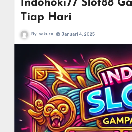
Indohoki77 Slot88 
Tiap Hari
By
sakura
Januari 4, 2025