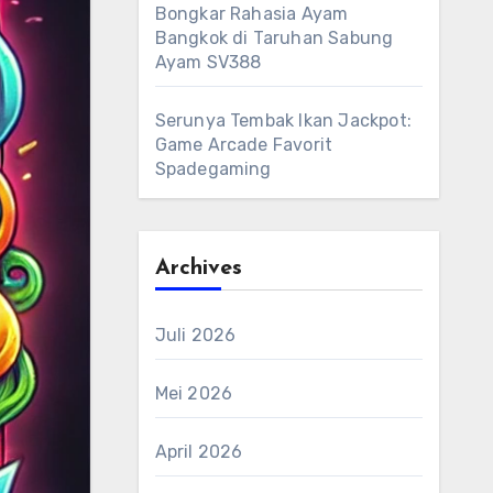
Bongkar Rahasia Ayam
Bangkok di Taruhan Sabung
Ayam SV388
Serunya Tembak Ikan Jackpot:
Game Arcade Favorit
Spadegaming
Archives
Juli 2026
Mei 2026
April 2026