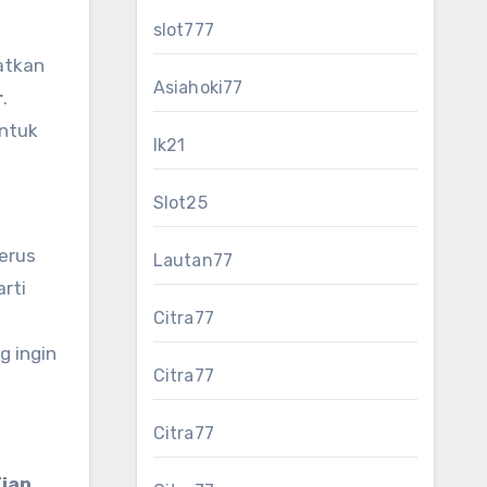
slot777
atkan
Asiahoki77
r
.
untuk
lk21
Slot25
terus
Lautan77
rti
Citra77
g ingin
Citra77
Citra77
iap