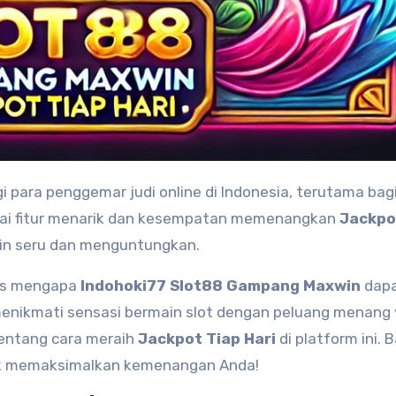
 para penggemar judi online di Indonesia, terutama bag
gai fitur menarik dan kesempatan memenangkan
Jackpo
kin seru dan menguntungkan.
ntas mengapa
Indohoki77 Slot88 Gampang Maxwin
dap
 menikmati sensasi bermain slot dengan peluang menang
tentang cara meraih
Jackpot Tiap Hari
di platform ini. 
ntuk memaksimalkan kemenangan Anda!