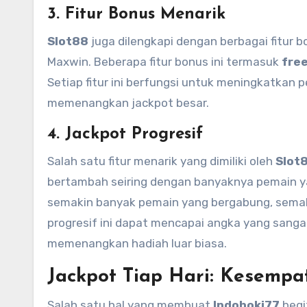
3.
Fitur Bonus Menarik
Slot88
juga dilengkapi dengan berbagai fitu
Maxwin. Beberapa fitur bonus ini termasuk
free
Setiap fitur ini berfungsi untuk meningkatk
memenangkan jackpot besar.
4.
Jackpot Progresif
Salah satu fitur menarik yang dimiliki oleh
Slot
bertambah seiring dengan banyaknya pemain yan
semakin banyak pemain yang bergabung, semak
progresif ini dapat mencapai angka yang sanga
memenangkan hadiah luar biasa.
Jackpot Tiap Hari: Kesemp
Salah satu hal yang membuat
Indohoki77
begi