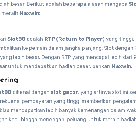
iah besar. Berikut adalah beberapa alasan mengapa
Sl
n meraih
Maxwin
:
ari
Slot88
adalah
RTP (Return to Player)
yang tinggi.
embalikan ke pemain dalam jangka panjang. Slot dengan
ang lebih besar. Dengan RTP yang mencapai lebih dari 
sar untuk mendapatkan hadiah besar, bahkan
Maxwin
.
ering
ot88
dikenal dengan
slot gacor
, yang artinya slot ini se
rekuensi pembayaran yang tinggi memberikan pengala
 bisa mendapatkan lebih banyak kemenangan dalam wa
gan kecil hingga menengah, peluang untuk meraih hadia