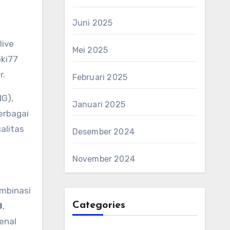
Juni 2025
n
live
Mei 2025
oki77
r.
Februari 2025
G),
Januari 2025
erbagai
alitas
Desember 2024
November 2024
mbinasi
Categories
8
,
enal