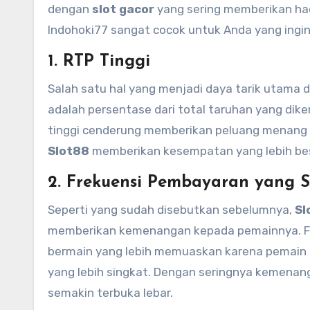
dengan
slot gacor
yang sering memberikan had
Indohoki77 sangat cocok untuk Anda yang ingi
1.
RTP Tinggi
Salah satu hal yang menjadi daya tarik utama d
adalah persentase dari total taruhan yang dik
tinggi cenderung memberikan peluang menang y
Slot88
memberikan kesempatan yang lebih be
2.
Frekuensi Pembayaran yang S
Seperti yang sudah disebutkan sebelumnya,
Sl
memberikan kemenangan kepada pemainnya. F
bermain yang lebih memuaskan karena pemain
yang lebih singkat. Dengan seringnya kemenan
semakin terbuka lebar.