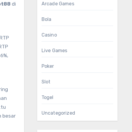
ot88
di
Arcade Games
Bola
Casino
 RTP
 RTP
Live Games
96%,
Poker
Slot
ring
Togel
man
ktu
Uncategorized
h besar