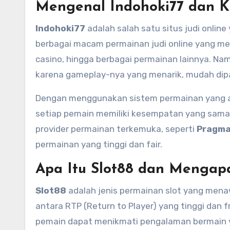
Mengenal Indohoki77 dan 
Indohoki77
adalah salah satu situs judi online
berbagai macam permainan judi online yang men
casino, hingga berbagai permainan lainnya. Na
karena gameplay-nya yang menarik, mudah dip
Dengan menggunakan sistem permainan yang 
setiap pemain memiliki kesempatan yang sama
provider permainan terkemuka, seperti
Pragma
permainan yang tinggi dan fair.
Apa Itu Slot88 dan Menga
Slot88
adalah jenis permainan slot yang mena
antara RTP (Return to Player) yang tinggi dan
pemain dapat menikmati pengalaman bermain yan