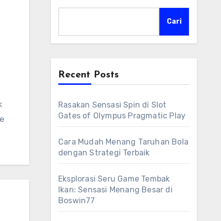
Cari
Recent Posts
k
Rasakan Sensasi Spin di Slot
Gates of Olympus Pragmatic Play
me
Cara Mudah Menang Taruhan Bola
dengan Strategi Terbaik
Eksplorasi Seru Game Tembak
Ikan: Sensasi Menang Besar di
Boswin77