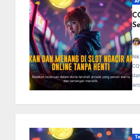
A
C
S
Nikmati keasyikan bermain CQ9 Arcade, game arcade dari
CQ
dan
arc
To