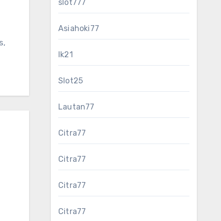
slot777
Asiahoki77
s,
lk21
Slot25
Lautan77
Citra77
Citra77
Citra77
Citra77