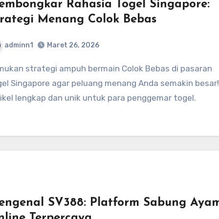
embongkar Rahasia Togel Singapore:
trategi Menang Colok Bebas
adminn1
Maret 26, 2026
gel Singapore agar peluang menang Anda semakin besar
ikel lengkap dan unik untuk para penggemar togel.
engenal SV388: Platform Sabung Aya
nline Terpercaya