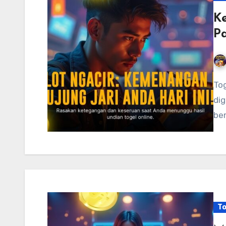
Ke
Pa
Togel Singapore menjadi salah satu pasaran togel paling
di
be
To