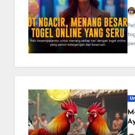
Pelajari strategi ampuh untuk memenangkan Colok Bebas di
tog
per
U
M
A