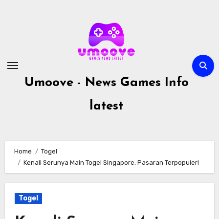
Skip
to
content
Umoove - News Games Info
latest
Home
Togel
Kenali Serunya Main Togel Singapore, Pasaran Terpopuler!
Togel