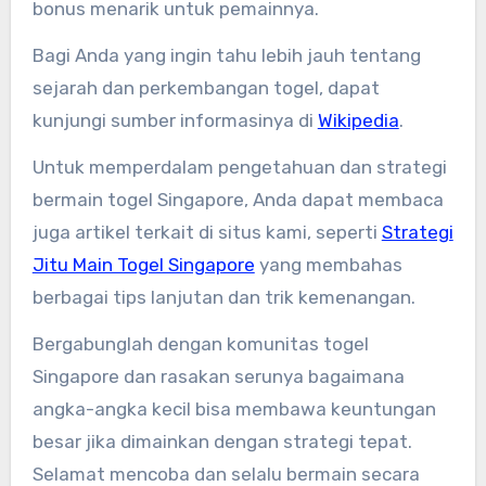
bonus menarik untuk pemainnya.
Bagi Anda yang ingin tahu lebih jauh tentang
sejarah dan perkembangan togel, dapat
kunjungi sumber informasinya di
Wikipedia
.
Untuk memperdalam pengetahuan dan strategi
bermain togel Singapore, Anda dapat membaca
juga artikel terkait di situs kami, seperti
Strategi
Jitu Main Togel Singapore
yang membahas
berbagai tips lanjutan dan trik kemenangan.
Bergabunglah dengan komunitas togel
Singapore dan rasakan serunya bagaimana
angka-angka kecil bisa membawa keuntungan
besar jika dimainkan dengan strategi tepat.
Selamat mencoba dan selalu bermain secara