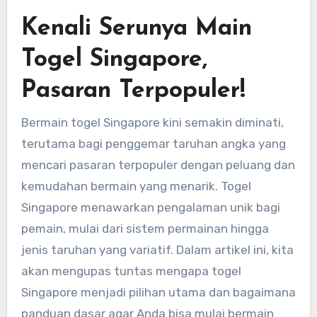
Kenali Serunya Main
Togel Singapore,
Pasaran Terpopuler!
Bermain togel Singapore kini semakin diminati,
terutama bagi penggemar taruhan angka yang
mencari pasaran terpopuler dengan peluang dan
kemudahan bermain yang menarik. Togel
Singapore menawarkan pengalaman unik bagi
pemain, mulai dari sistem permainan hingga
jenis taruhan yang variatif. Dalam artikel ini, kita
akan mengupas tuntas mengapa togel
Singapore menjadi pilihan utama dan bagaimana
panduan dasar agar Anda bisa mulai bermain