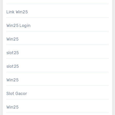
Link Win25
Win25 Login
Win25
slot25
slot25
Win25
Slot Gacor
Win25