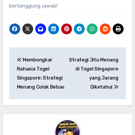
bertanggung jawab!
Navigasi
Membongkar
Strategi Jitu Menang
pos
Rahasia Togel
di Togel Singapore
Singapore: Strategi
yang Jarang
Menang Colok Bebas
Diketahui