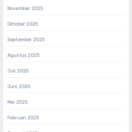
November 2025
Oktober 2025
September 2025
Agustus 2025
Juli 2025
Juni 2025
Mei 2025
Februari 2025