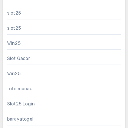
slot25
slot25
Win25
Slot Gacor
Win25
toto macau
Slot25 Login
barayatogel