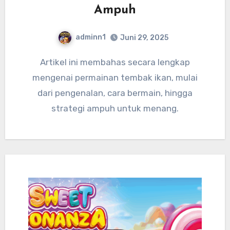
Ampuh
adminn1
Juni 29, 2025
Artikel ini membahas secara lengkap
mengenai permainan tembak ikan, mulai
dari pengenalan, cara bermain, hingga
strategi ampuh untuk menang.