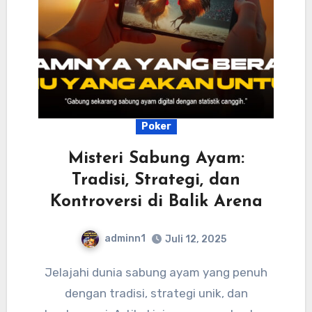
Poker
Misteri Sabung Ayam:
Tradisi, Strategi, dan
Kontroversi di Balik Arena
adminn1
Juli 12, 2025
Jelajahi dunia sabung ayam yang penuh
dengan tradisi, strategi unik, dan