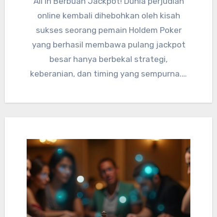
All In Berbuah Jackpot! Dunia perjudian
online kembali dihebohkan oleh kisah
sukses seorang pemain Holdem Poker
yang berhasil membawa pulang jackpot
besar hanya berbekal strategi,
keberanian, dan timing yang sempurna.…