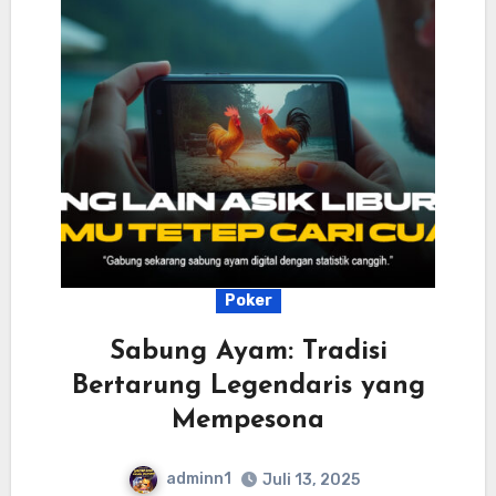
Poker
Sabung Ayam: Tradisi
Bertarung Legendaris yang
Mempesona
adminn1
Juli 13, 2025