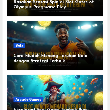
Rasakan Sensasi Spin di Slot Gates of
Olympus Pragmatic Play
Bola
Cara Mudah Menang Taruhan Bola
dengan Strategi Terbaik
Arcade Games
Eksplorasi Seru Game Tembak Ikan: