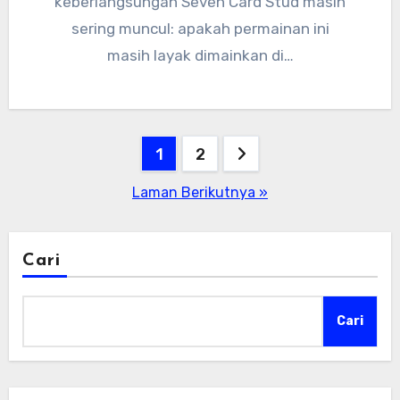
keberlangsungan Seven Card Stud masih
sering muncul: apakah permainan ini
masih layak dimainkan di…
Paginasi
1
2
pos
Laman Berikutnya »
Cari
Cari