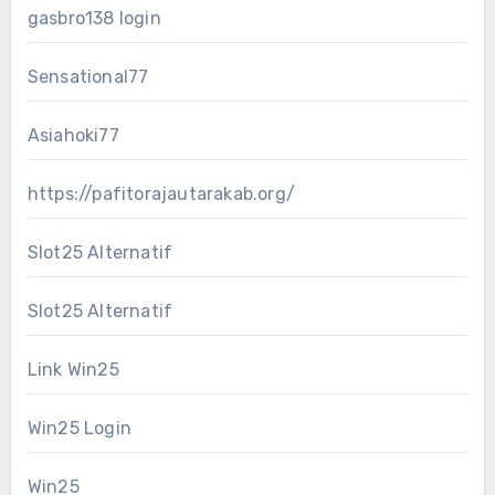
gasbro138 login
Sensational77
Asiahoki77
https://pafitorajautarakab.org/
Slot25 Alternatif
Slot25 Alternatif
Link Win25
Win25 Login
Win25