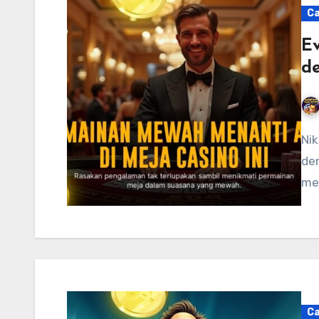
Ca
Ev
de
Nikmati pengalaman bermain live casino yang tiada duanya
den
men
Ca