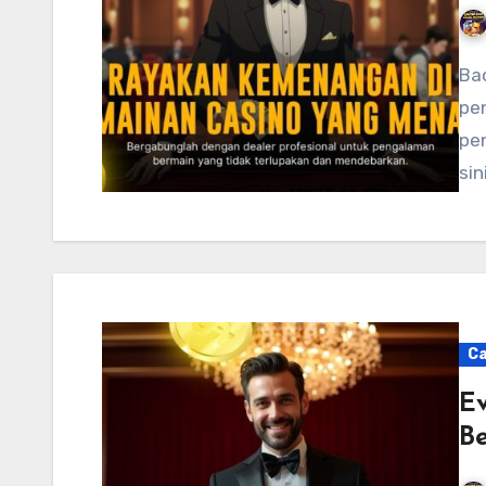
Baccarat Live dari Evolution Gaming menghadirkan
pe
pe
sini
Ca
Ev
B