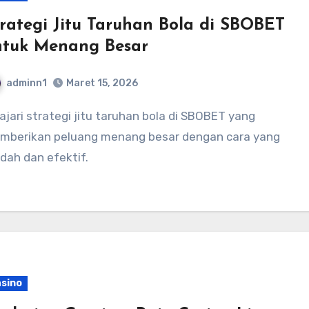
rategi Jitu Taruhan Bola di SBOBET
ntuk Menang Besar
adminn1
Maret 15, 2026
mberikan peluang menang besar dengan cara yang
dah dan efektif.
sino