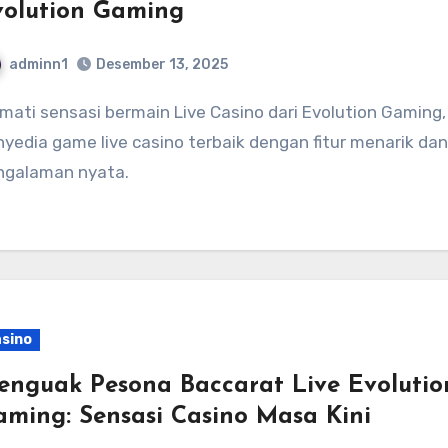
volution Gaming
adminn1
Desember 13, 2025
yedia game live casino terbaik dengan fitur menarik da
ngalaman nyata.
sino
enguak Pesona Baccarat Live Evolutio
ming: Sensasi Casino Masa Kini