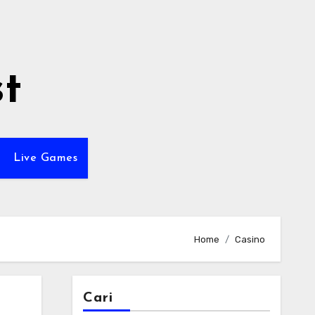
st
Live Games
Home
Casino
Cari