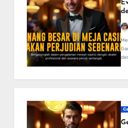
Ev
de
Mengupas tuntas keunggulan dan daya tarik Evolution
Ga
de
Ca
G