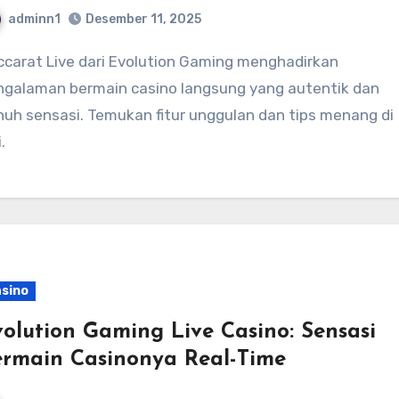
adminn1
Desember 11, 2025
ngalaman bermain casino langsung yang autentik dan
nuh sensasi. Temukan fitur unggulan dan tips menang di
.
sino
olution Gaming Live Casino: Sensasi
ermain Casinonya Real-Time