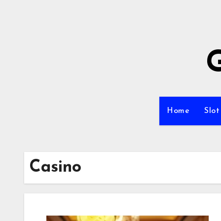
G
Home
Slot
Casino