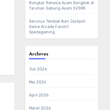
Bongkar Rahasia Ayam Bangkok di
Taruhan Sabung Ayam SV388
Serunya Tembak Ikan Jackpot:
Game Arcade Favorit
Spadegaming
Archives
Juli 2026
Mei 2026
April 2026
Maret 2026