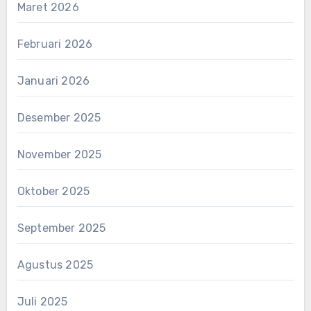
Maret 2026
Februari 2026
Januari 2026
Desember 2025
November 2025
Oktober 2025
September 2025
Agustus 2025
Juli 2025