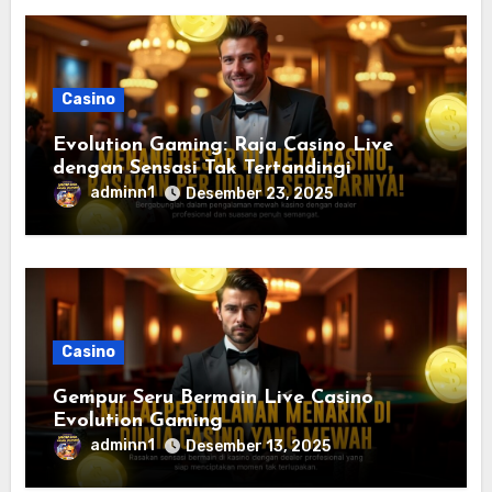
Casino
Evolution Gaming: Raja Casino Live
dengan Sensasi Tak Tertandingi
adminn1
Desember 23, 2025
Casino
Gempur Seru Bermain Live Casino
Evolution Gaming
adminn1
Desember 13, 2025