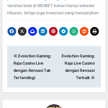
taruhan bola di SBOBET bukan hanya sekedar
hiburan, tetapi juga investasi yang menjanjikan.
Navigasi
Evolution Gaming:
Evolution Gaming:
pos
Raja Casino Live
Raja Live Casino
dengan Sensasi Tak
dengan Sensasi
Tertandingi
Terbaik