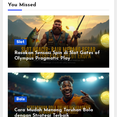
You Missed
Slot
Rasakan Sensasi Spin di Slot Gates of
Olympus Pragmatic Play
Bola
Cara Mudah Menang Taruhan Bola
dengan Strategi Terbaik