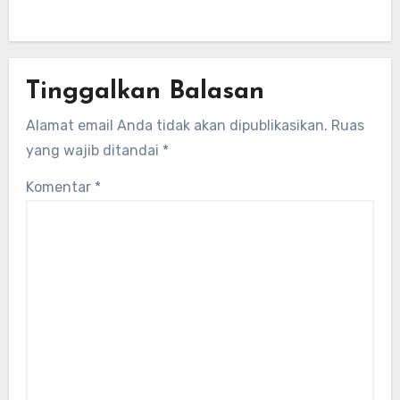
Tinggalkan Balasan
Alamat email Anda tidak akan dipublikasikan.
Ruas
yang wajib ditandai
*
Komentar
*