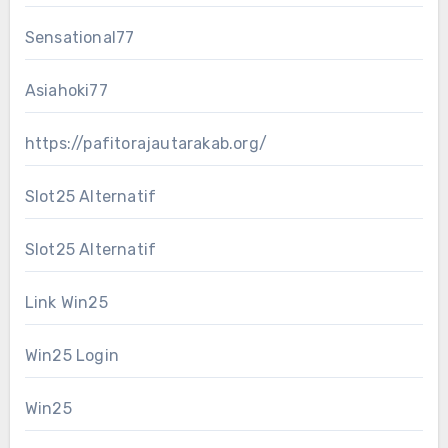
Sensational77
Asiahoki77
https://pafitorajautarakab.org/
Slot25 Alternatif
Slot25 Alternatif
Link Win25
Win25 Login
Win25