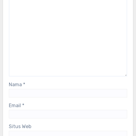
Nama
*
Email
*
Situs Web