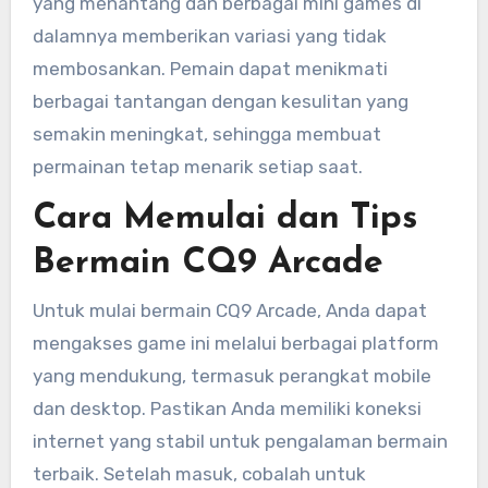
yang menantang dan berbagai mini games di
dalamnya memberikan variasi yang tidak
membosankan. Pemain dapat menikmati
berbagai tantangan dengan kesulitan yang
semakin meningkat, sehingga membuat
permainan tetap menarik setiap saat.
Cara Memulai dan Tips
Bermain CQ9 Arcade
Untuk mulai bermain CQ9 Arcade, Anda dapat
mengakses game ini melalui berbagai platform
yang mendukung, termasuk perangkat mobile
dan desktop. Pastikan Anda memiliki koneksi
internet yang stabil untuk pengalaman bermain
terbaik. Setelah masuk, cobalah untuk