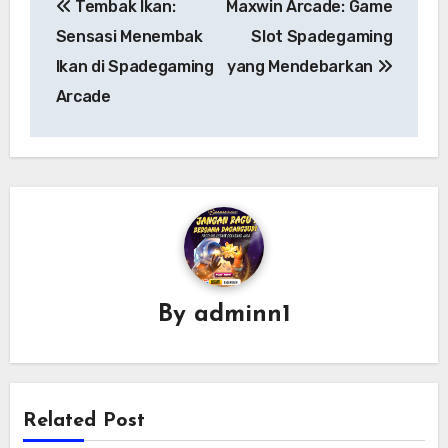
Tembak Ikan:
Maxwin Arcade: Game
pos
Sensasi Menembak
Slot Spadegaming
Ikan di Spadegaming
yang Mendebarkan
Arcade
By
adminn1
Related Post