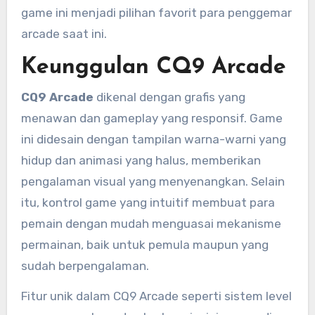
game ini menjadi pilihan favorit para penggemar
arcade saat ini.
Keunggulan CQ9 Arcade
CQ9 Arcade
dikenal dengan grafis yang
menawan dan gameplay yang responsif. Game
ini didesain dengan tampilan warna-warni yang
hidup dan animasi yang halus, memberikan
pengalaman visual yang menyenangkan. Selain
itu, kontrol game yang intuitif membuat para
pemain dengan mudah menguasai mekanisme
permainan, baik untuk pemula maupun yang
sudah berpengalaman.
Fitur unik dalam CQ9 Arcade seperti sistem level