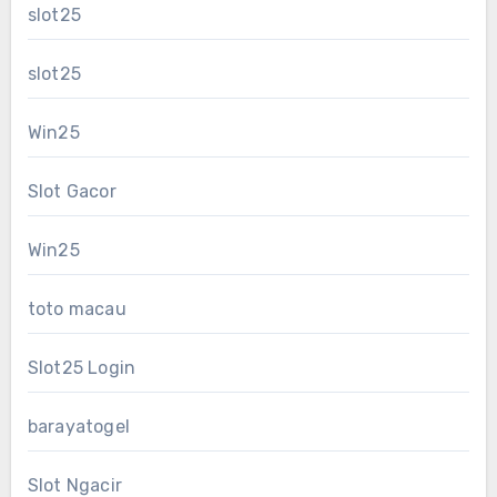
slot25
slot25
Win25
Slot Gacor
Win25
toto macau
Slot25 Login
barayatogel
Slot Ngacir