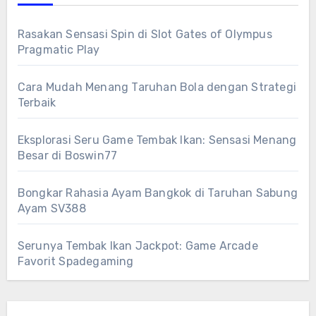
Rasakan Sensasi Spin di Slot Gates of Olympus
Pragmatic Play
Cara Mudah Menang Taruhan Bola dengan Strategi
Terbaik
Eksplorasi Seru Game Tembak Ikan: Sensasi Menang
Besar di Boswin77
Bongkar Rahasia Ayam Bangkok di Taruhan Sabung
Ayam SV388
Serunya Tembak Ikan Jackpot: Game Arcade
Favorit Spadegaming