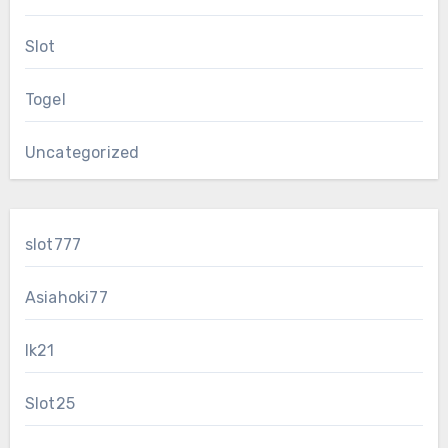
Slot
Togel
Uncategorized
slot777
Asiahoki77
lk21
Slot25