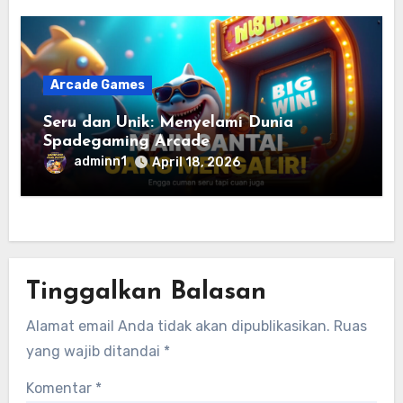
Arcade Games
Seru dan Unik: Menyelami Dunia
Spadegaming Arcade
adminn1
April 18, 2026
Tinggalkan Balasan
Alamat email Anda tidak akan dipublikasikan.
Ruas
yang wajib ditandai
*
Komentar
*