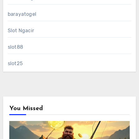
barayatogel
Slot Ngacir
slot88
slot25
You Missed