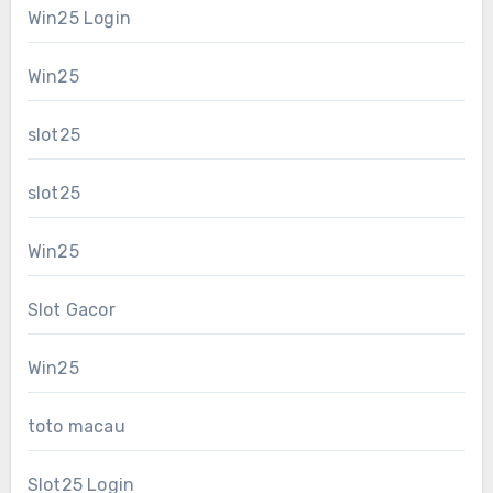
Win25 Login
Win25
slot25
slot25
Win25
Slot Gacor
Win25
toto macau
Slot25 Login