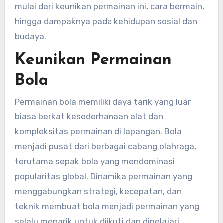
mulai dari keunikan permainan ini, cara bermain,
hingga dampaknya pada kehidupan sosial dan
budaya.
Keunikan Permainan
Bola
Permainan bola memiliki daya tarik yang luar
biasa berkat kesederhanaan alat dan
kompleksitas permainan di lapangan. Bola
menjadi pusat dari berbagai cabang olahraga,
terutama sepak bola yang mendominasi
popularitas global. Dinamika permainan yang
menggabungkan strategi, kecepatan, dan
teknik membuat bola menjadi permainan yang
selalu menarik untuk diikuti dan dipelajari.