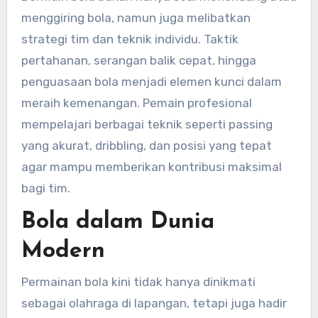
menggiring bola, namun juga melibatkan
strategi tim dan teknik individu. Taktik
pertahanan, serangan balik cepat, hingga
penguasaan bola menjadi elemen kunci dalam
meraih kemenangan. Pemain profesional
mempelajari berbagai teknik seperti passing
yang akurat, dribbling, dan posisi yang tepat
agar mampu memberikan kontribusi maksimal
bagi tim.
Bola dalam Dunia
Modern
Permainan bola kini tidak hanya dinikmati
sebagai olahraga di lapangan, tetapi juga hadir