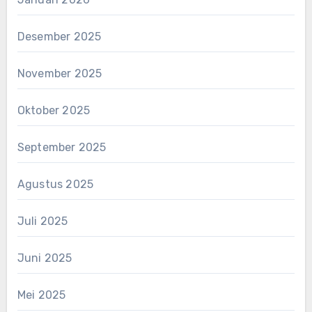
Desember 2025
November 2025
Oktober 2025
September 2025
Agustus 2025
Juli 2025
Juni 2025
Mei 2025