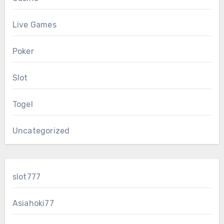
Live Games
Poker
Slot
Togel
Uncategorized
slot777
Asiahoki77