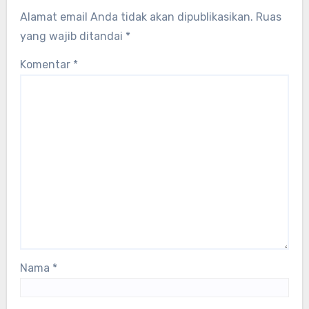
Alamat email Anda tidak akan dipublikasikan.
Ruas
yang wajib ditandai
*
Komentar
*
Nama
*