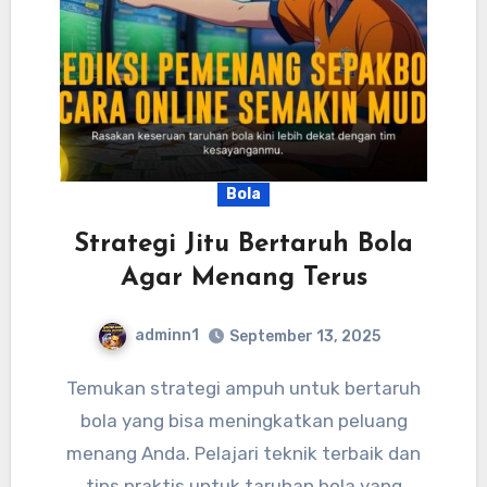
Bola
Strategi Jitu Bertaruh Bola
Agar Menang Terus
adminn1
September 13, 2025
Temukan strategi ampuh untuk bertaruh
bola yang bisa meningkatkan peluang
menang Anda. Pelajari teknik terbaik dan
tips praktis untuk taruhan bola yang