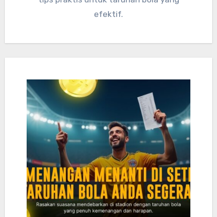
efektif.