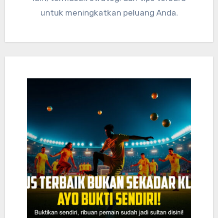
untuk meningkatkan peluang Anda.