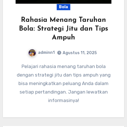
Bola
Rahasia Menang Taruhan
Bola: Strategi Jitu dan Tips
Ampuh
adminn1
Agustus 11, 2025
Pelajari rahasia menang taruhan bola
dengan strategi jitu dan tips ampuh yang
bisa meningkatkan peluang Anda dalam
setiap pertandingan. Jangan lewatkan
informasinya!