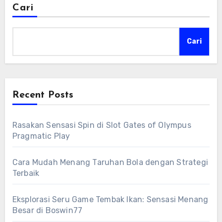
Cari
Cari
Recent Posts
Rasakan Sensasi Spin di Slot Gates of Olympus
Pragmatic Play
Cara Mudah Menang Taruhan Bola dengan Strategi
Terbaik
Eksplorasi Seru Game Tembak Ikan: Sensasi Menang
Besar di Boswin77