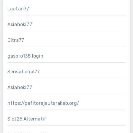
Lautan77
Asiahoki77
Citra77
gasbro138 login
Sensational77
Asiahoki77
https://pafitorajautarakab.org/
Slot25 Alternatif