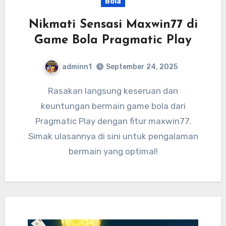
Bola
Nikmati Sensasi Maxwin77 di
Game Bola Pragmatic Play
adminn1
September 24, 2025
Rasakan langsung keseruan dan
keuntungan bermain game bola dari
Pragmatic Play dengan fitur maxwin77.
Simak ulasannya di sini untuk pengalaman
bermain yang optimal!