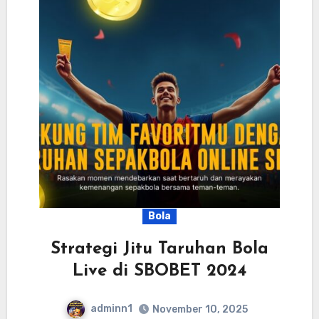
Bola
Strategi Jitu Taruhan Bola
Live di SBOBET 2024
adminn1
November 10, 2025