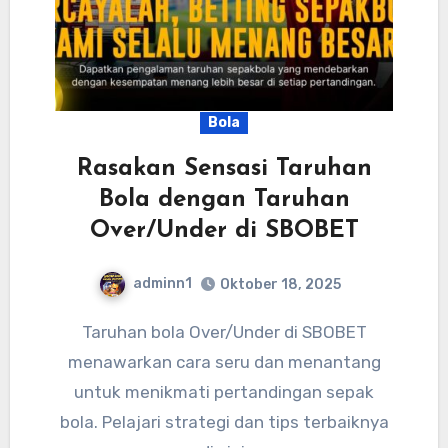
Bola
Rasakan Sensasi Taruhan
Bola dengan Taruhan
Over/Under di SBOBET
adminn1
Oktober 18, 2025
Taruhan bola Over/Under di SBOBET
menawarkan cara seru dan menantang
untuk menikmati pertandingan sepak
bola. Pelajari strategi dan tips terbaiknya