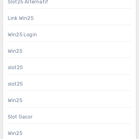
Slot25 Alternatif
Link Win25
Win25 Login
Win25
slot25
slot25
Win25
Slot Gacor
Win25