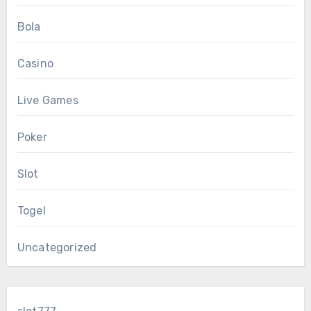
Bola
Casino
Live Games
Poker
Slot
Togel
Uncategorized