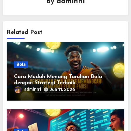
By
adminn1
Related Post
Bola
Cara Mudah Menang Taruhan Bola
dengan Strategi Terbaik
adminn1
Juli 11, 2026