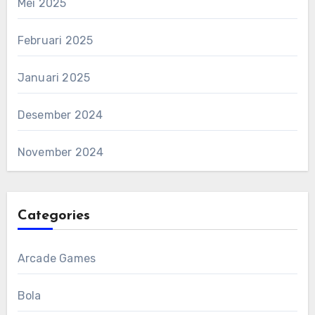
Mei 2025
Februari 2025
Januari 2025
Desember 2024
November 2024
Categories
Arcade Games
Bola