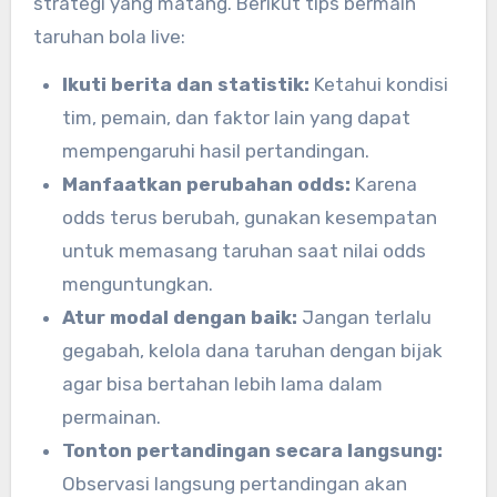
strategi yang matang. Berikut tips bermain
taruhan bola live:
Ikuti berita dan statistik:
Ketahui kondisi
tim, pemain, dan faktor lain yang dapat
mempengaruhi hasil pertandingan.
Manfaatkan perubahan odds:
Karena
odds terus berubah, gunakan kesempatan
untuk memasang taruhan saat nilai odds
menguntungkan.
Atur modal dengan baik:
Jangan terlalu
gegabah, kelola dana taruhan dengan bijak
agar bisa bertahan lebih lama dalam
permainan.
Tonton pertandingan secara langsung:
Observasi langsung pertandingan akan