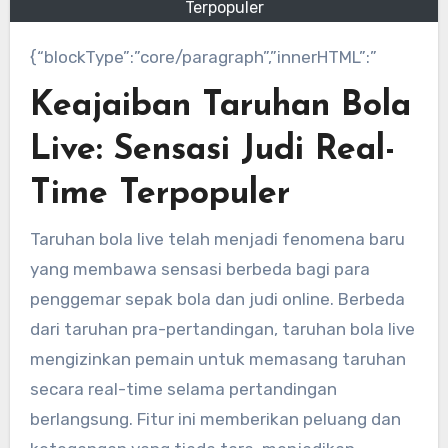
Terpopuler
{“blockType”:”core/paragraph”,”innerHTML”:”
Keajaiban Taruhan Bola
Live: Sensasi Judi Real-
Time Terpopuler
Taruhan bola live telah menjadi fenomena baru
yang membawa sensasi berbeda bagi para
penggemar sepak bola dan judi online. Berbeda
dari taruhan pra-pertandingan, taruhan bola live
mengizinkan pemain untuk memasang taruhan
secara real-time selama pertandingan
berlangsung. Fitur ini memberikan peluang dan