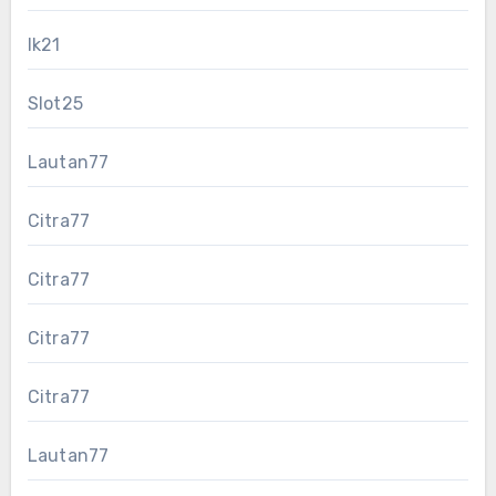
lk21
Slot25
Lautan77
Citra77
Citra77
Citra77
Citra77
Lautan77