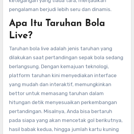
ketegangan yang tiada tara, menjadikan
pengalaman berjudi lebih seru dan dinamis.
Apa Itu Taruhan Bola
Live?
Taruhan bola live adalah jenis taruhan yang
dilakukan saat pertandingan sepak bola sedang
berlangsung. Dengan kemajuan teknologi,
platform taruhan kini menyediakan interface
yang mudah dan interaktif, memungkinkan
bettor untuk memasang taruhan dalam
hitungan detik menyesuaikan perkembangan
pertandingan. Misalnya, Anda bisa bertaruh
pada siapa yang akan mencetak gol berikutnya,
hasil babak kedua, hingga jumlah kartu kuning