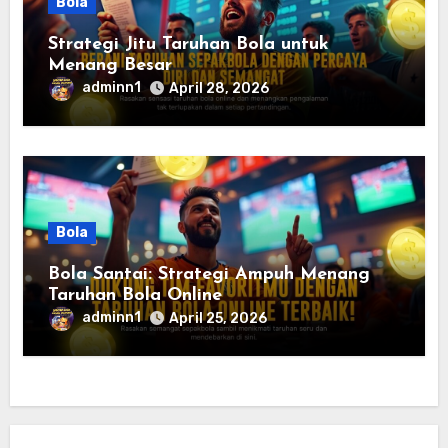
Bola
Strategi Jitu Taruhan Bola untuk
Menang Besar
adminn1
April 28, 2026
Bola
Bola Santai: Strategi Ampuh Menang
Taruhan Bola Online
adminn1
April 25, 2026