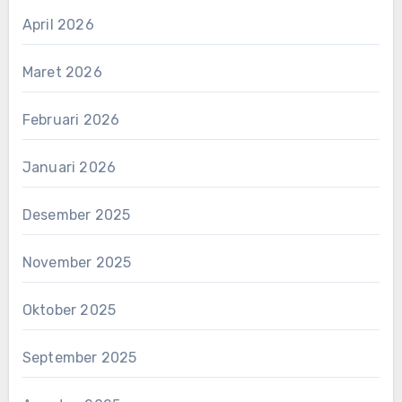
April 2026
Maret 2026
Februari 2026
Januari 2026
Desember 2025
November 2025
Oktober 2025
September 2025