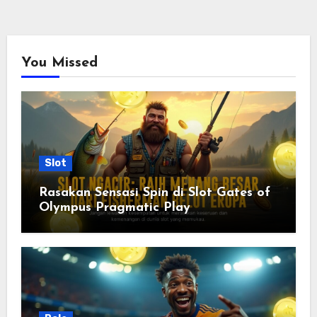
You Missed
Slot
Rasakan Sensasi Spin di Slot Gates of
Olympus Pragmatic Play