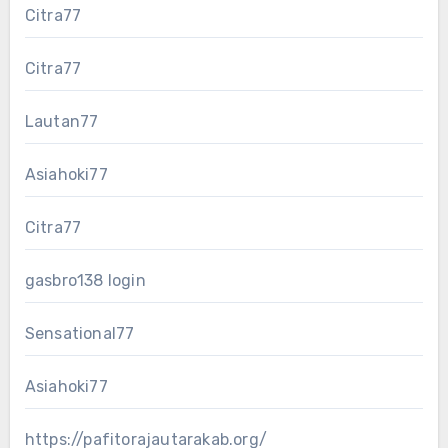
Citra77
Citra77
Lautan77
Asiahoki77
Citra77
gasbro138 login
Sensational77
Asiahoki77
https://pafitorajautarakab.org/