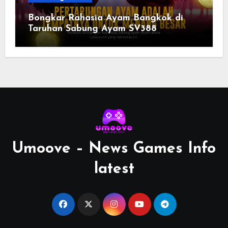
Bongkar Rahasia Ayam Bangkok di
Taruhan Sabung Ayam SV388
Umoove – News Games Info
latest