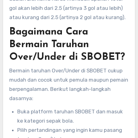
gol akan lebih dari 2.5 (artinya 3 gol atau lebih)
atau kurang dari 2.5 (artinya 2 gol atau kurang).
Bagaimana Cara
Bermain Taruhan
Over/Under di SBOBET?
Bermain taruhan Over/Under di SBOBET cukup
mudah dan cocok untuk pemula maupun pemain
berpengalaman. Berikut langkah-langkah
dasarnya:
Buka platform taruhan SBOBET dan masuk
ke kategori sepak bola.
Pilih pertandingan yang ingin kamu pasang