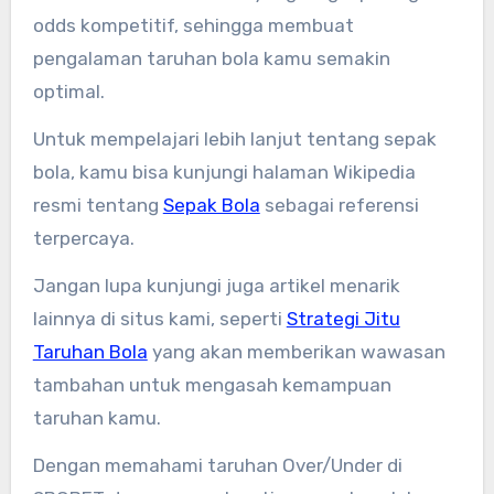
odds kompetitif, sehingga membuat
pengalaman taruhan bola kamu semakin
optimal.
Untuk mempelajari lebih lanjut tentang sepak
bola, kamu bisa kunjungi halaman Wikipedia
resmi tentang
Sepak Bola
sebagai referensi
terpercaya.
Jangan lupa kunjungi juga artikel menarik
lainnya di situs kami, seperti
Strategi Jitu
Taruhan Bola
yang akan memberikan wawasan
tambahan untuk mengasah kemampuan
taruhan kamu.
Dengan memahami taruhan Over/Under di