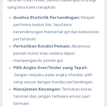
taruhan Over/Under, berikut beberapa strategi
yang bisa kamu terapkan:
Analisa Statistik Pertandingan:
Pelajari
performa kedua tim, terutama
kecenderungan mencetak gol dan kebocoran
pertahanan.
Perhatikan Kondisi Pemain:
Absennya
pemain kunci atau cedera dapat
mempengaruhi jumlah gol.
Pilih Angka Over/Under yang Tepat:
Jangan terpaku pada angka standar, pilih
yang sesuai dengan kondisi pertandingan.
Manajemen Keuangan:
Tentukan batas
taruhan dan jangan terbawa emosi saat
bermain.