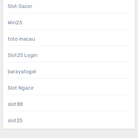
Slot Gacor
Win25
toto macau
Slot25 Login
barayatogel
Slot Ngacir
slot88
slot25