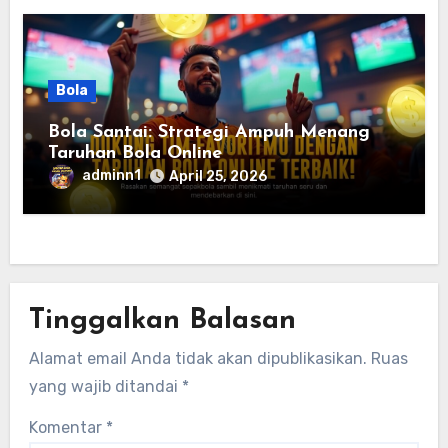
Bola
Bola Santai: Strategi Ampuh Menang
Taruhan Bola Online
adminn1
April 25, 2026
Tinggalkan Balasan
Alamat email Anda tidak akan dipublikasikan.
Ruas
yang wajib ditandai
*
Komentar
*