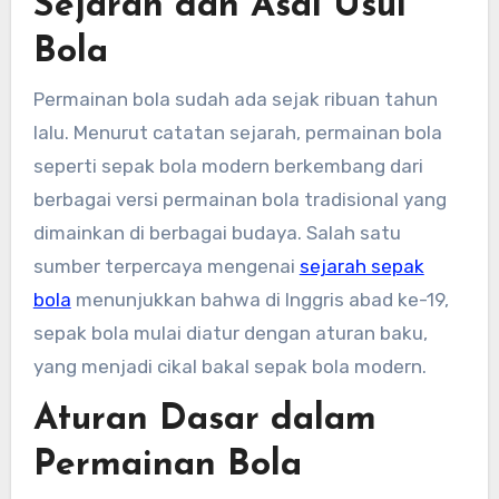
Sejarah dan Asal Usul
Bola
Permainan bola sudah ada sejak ribuan tahun
lalu. Menurut catatan sejarah, permainan bola
seperti sepak bola modern berkembang dari
berbagai versi permainan bola tradisional yang
dimainkan di berbagai budaya. Salah satu
sumber terpercaya mengenai
sejarah sepak
bola
menunjukkan bahwa di Inggris abad ke-19,
sepak bola mulai diatur dengan aturan baku,
yang menjadi cikal bakal sepak bola modern.
Aturan Dasar dalam
Permainan Bola