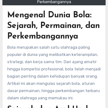
Perkembangannya
Mengenal Dunia Bola:
Sejarah, Permainan, dan
Perkembangannya
Bola merupakan salah satu olahraga paling
populer di dunia yang melibatkan keterampilan,
strategi, dan kerja sama tim. Dari ajang amatir
hingga kompetisi profesional, bola telah menjadi
bagian penting dalam kehidupan banyak orang.
Artikel ini akan mengulas sejarah bola, aturan
dasar permainan, hingga perkembangan terbaru
dalam olahraga yang memukau ini.