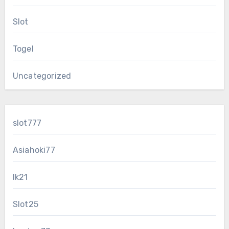
Slot
Togel
Uncategorized
slot777
Asiahoki77
lk21
Slot25