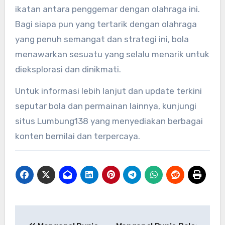
ikatan antara penggemar dengan olahraga ini.
Bagi siapa pun yang tertarik dengan olahraga
yang penuh semangat dan strategi ini, bola
menawarkan sesuatu yang selalu menarik untuk
dieksplorasi dan dinikmati.
Untuk informasi lebih lanjut dan update terkini
seputar bola dan permainan lainnya, kunjungi
situs Lumbung138 yang menyediakan berbagai
konten bernilai dan terpercaya.
Navigasi