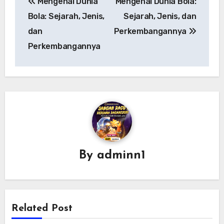
Mengenal Dunia
Mengenal Dunia Bola:
pos
Bola: Sejarah, Jenis,
Sejarah, Jenis, dan
dan
Perkembangannya
Perkembangannya
By
adminn1
Related Post