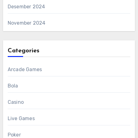
Desember 2024
November 2024
Categories
Arcade Games
Bola
Casino
Live Games
Poker