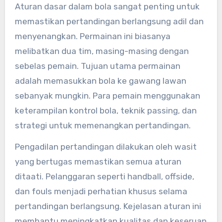
Aturan dasar dalam bola sangat penting untuk
memastikan pertandingan berlangsung adil dan
menyenangkan. Permainan ini biasanya
melibatkan dua tim, masing-masing dengan
sebelas pemain. Tujuan utama permainan
adalah memasukkan bola ke gawang lawan
sebanyak mungkin. Para pemain menggunakan
keterampilan kontrol bola, teknik passing, dan
strategi untuk memenangkan pertandingan.
Pengadilan pertandingan dilakukan oleh wasit
yang bertugas memastikan semua aturan
ditaati. Pelanggaran seperti handball, offside,
dan fouls menjadi perhatian khusus selama
pertandingan berlangsung. Kejelasan aturan ini
membantu meningkatkan kualitas dan keseruan