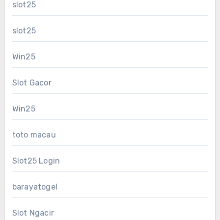
slot25
slot25
Win25
Slot Gacor
Win25
toto macau
Slot25 Login
barayatogel
Slot Ngacir