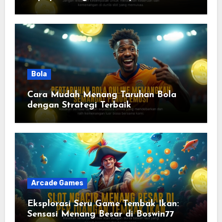
Bola
Cara Mudah Menang Taruhan Bola
dengan Strategi Terbaik
Arcade Games
Eksplorasi Seru Game Tembak Ikan:
Sensasi Menang Besar di Boswin77