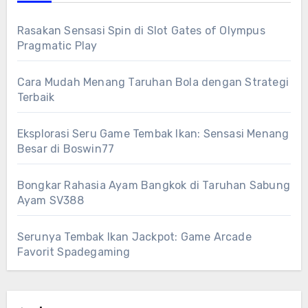
Rasakan Sensasi Spin di Slot Gates of Olympus
Pragmatic Play
Cara Mudah Menang Taruhan Bola dengan Strategi
Terbaik
Eksplorasi Seru Game Tembak Ikan: Sensasi Menang
Besar di Boswin77
Bongkar Rahasia Ayam Bangkok di Taruhan Sabung
Ayam SV388
Serunya Tembak Ikan Jackpot: Game Arcade
Favorit Spadegaming