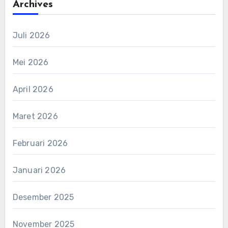
Archives
Juli 2026
Mei 2026
April 2026
Maret 2026
Februari 2026
Januari 2026
Desember 2025
November 2025