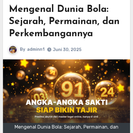
Mengenal Dunia Bola:
Sejarah, Permainan, dan
Perkembangannya
By
adminn1
Juni 30, 2025
Mengenal Dunia Bola: Sejarah, Permainan, dan