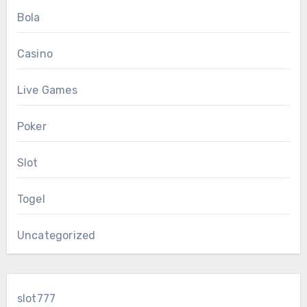
Bola
Casino
Live Games
Poker
Slot
Togel
Uncategorized
slot777