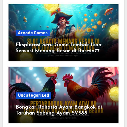
Arcade Games
Eksplorasi Seru Game Tembak Ikan:
Sensasi Menang Besar di Boswin77
Uncategorized
Bongkar Rahasia Ayam Bangkok di
Taruhan Sabung Ayam SV388