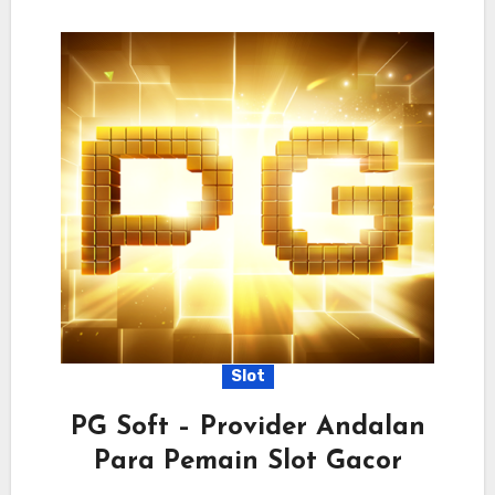
Slot
PG Soft – Provider Andalan
Para Pemain Slot Gacor