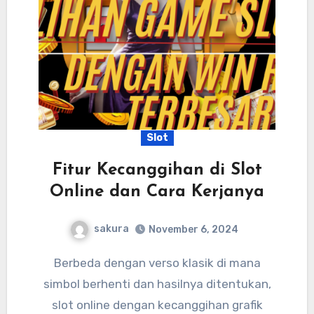
Slot
Fitur Kecanggihan di Slot
Online dan Cara Kerjanya
sakura
November 6, 2024
Berbeda dengan verso klasik di mana
simbol berhenti dan hasilnya ditentukan,
slot online dengan kecanggihan grafik