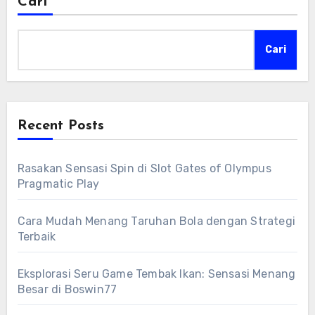
Cari
Cari
Recent Posts
Rasakan Sensasi Spin di Slot Gates of Olympus
Pragmatic Play
Cara Mudah Menang Taruhan Bola dengan Strategi
Terbaik
Eksplorasi Seru Game Tembak Ikan: Sensasi Menang
Besar di Boswin77