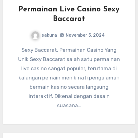
Permainan Live Casino Sexy
Baccarat
sakura
November 5, 2024
Sexy Baccarat, Permainan Casino Yang
Unik Sexy Baccarat salah satu permainan
live casino sangat populer, terutama di
kalangan pemain menikmati pengalaman
bermain kasino secara langsung
interaktif. Dikenal dengan desain
suasana…