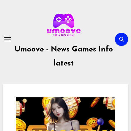
Skip
to
content
Umoove - News Games Info
latest