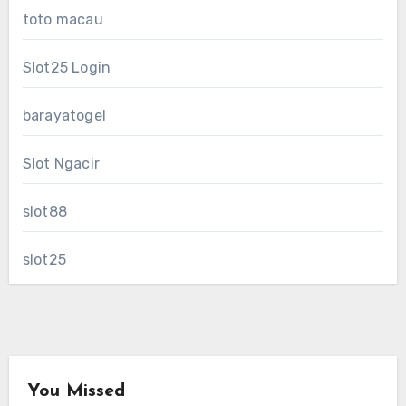
toto macau
Slot25 Login
barayatogel
Slot Ngacir
slot88
slot25
You Missed