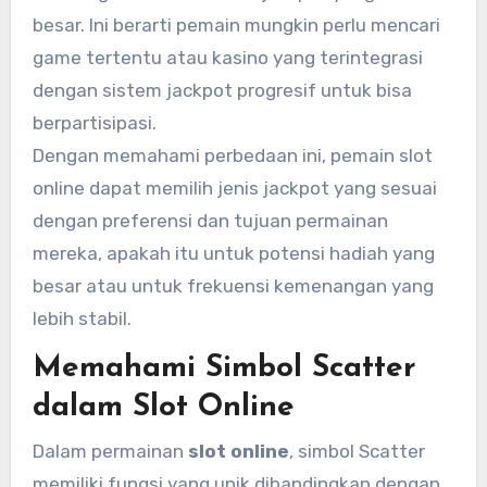
besar. Ini berarti pemain mungkin perlu mencari
game tertentu atau kasino yang terintegrasi
dengan sistem jackpot progresif untuk bisa
berpartisipasi.
Dengan memahami perbedaan ini, pemain slot
online dapat memilih jenis jackpot yang sesuai
dengan preferensi dan tujuan permainan
mereka, apakah itu untuk potensi hadiah yang
besar atau untuk frekuensi kemenangan yang
lebih stabil.
Memahami Simbol Scatter
dalam Slot Online
Dalam permainan
slot online
, simbol Scatter
memiliki fungsi yang unik dibandingkan dengan