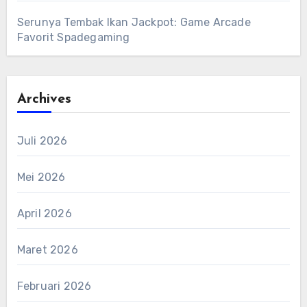
Serunya Tembak Ikan Jackpot: Game Arcade
Favorit Spadegaming
Archives
Juli 2026
Mei 2026
April 2026
Maret 2026
Februari 2026