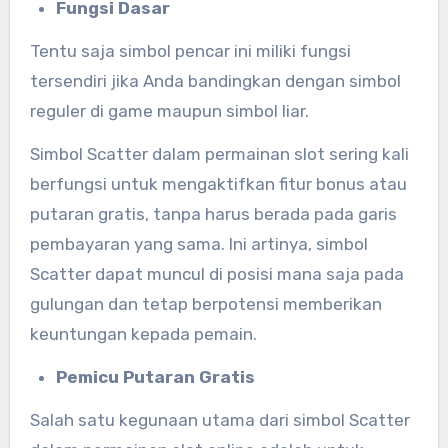
Fungsi Dasar
Tentu saja simbol pencar ini miliki fungsi
tersendiri jika Anda bandingkan dengan simbol
reguler di game maupun simbol liar.
Simbol Scatter dalam permainan slot sering kali
berfungsi untuk mengaktifkan fitur bonus atau
putaran gratis, tanpa harus berada pada garis
pembayaran yang sama. Ini artinya, simbol
Scatter dapat muncul di posisi mana saja pada
gulungan dan tetap berpotensi memberikan
keuntungan kepada pemain.
Pemicu Putaran Gratis
Salah satu kegunaan utama dari simbol Scatter