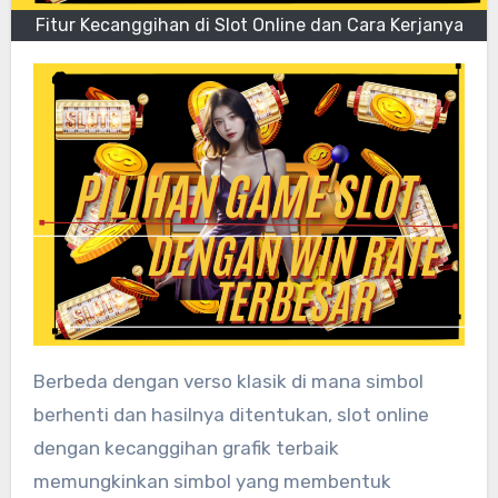
Fitur Kecanggihan di Slot Online dan Cara Kerjanya
Berbeda dengan verso klasik di mana simbol
berhenti dan hasilnya ditentukan, slot online
dengan kecanggihan grafik terbaik
memungkinkan simbol yang membentuk