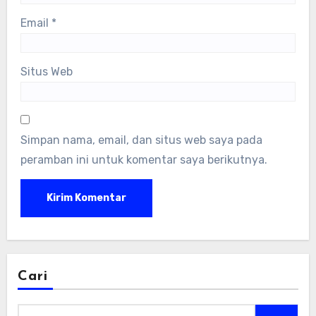
Email
*
Situs Web
Simpan nama, email, dan situs web saya pada
peramban ini untuk komentar saya berikutnya.
Cari