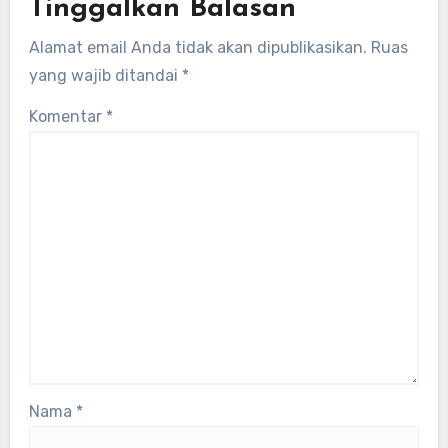
Tinggalkan Balasan
Alamat email Anda tidak akan dipublikasikan.
Ruas
yang wajib ditandai
*
Komentar
*
Nama
*