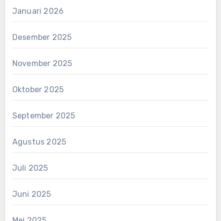
Januari 2026
Desember 2025
November 2025
Oktober 2025
September 2025
Agustus 2025
Juli 2025
Juni 2025
Mei 2025