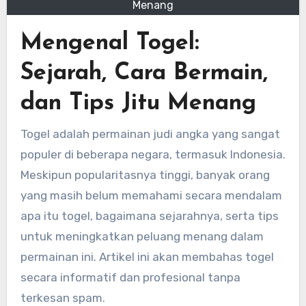
Menang
Mengenal Togel:
Sejarah, Cara Bermain,
dan Tips Jitu Menang
Togel adalah permainan judi angka yang sangat
populer di beberapa negara, termasuk Indonesia.
Meskipun popularitasnya tinggi, banyak orang
yang masih belum memahami secara mendalam
apa itu togel, bagaimana sejarahnya, serta tips
untuk meningkatkan peluang menang dalam
permainan ini. Artikel ini akan membahas togel
secara informatif dan profesional tanpa
terkesan spam.