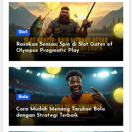
Slot
Rasakan Sensasi Spin di Slot Gates of
Olympus Pragmatic Play
Bola
Cara Mudah Menang Taruhan Bola
dengan Strategi Terbaik