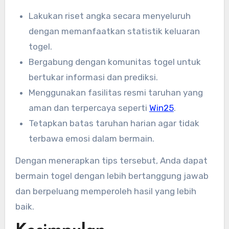
Lakukan riset angka secara menyeluruh
dengan memanfaatkan statistik keluaran
togel.
Bergabung dengan komunitas togel untuk
bertukar informasi dan prediksi.
Menggunakan fasilitas resmi taruhan yang
aman dan terpercaya seperti
Win25
.
Tetapkan batas taruhan harian agar tidak
terbawa emosi dalam bermain.
Dengan menerapkan tips tersebut, Anda dapat
bermain togel dengan lebih bertanggung jawab
dan berpeluang memperoleh hasil yang lebih
baik.