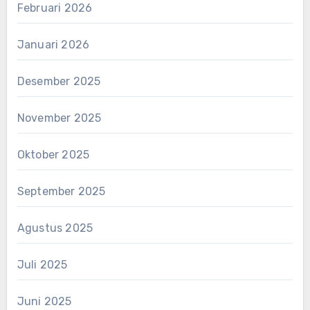
Februari 2026
Januari 2026
Desember 2025
November 2025
Oktober 2025
September 2025
Agustus 2025
Juli 2025
Juni 2025