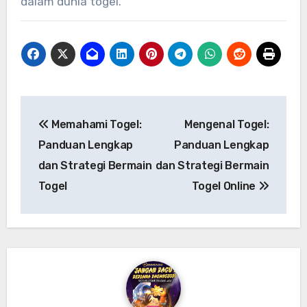
dalam dunia togel.
Navigasi
Memahami Togel:
Mengenal Togel:
pos
Panduan Lengkap
Panduan Lengkap
dan Strategi Bermain
dan Strategi Bermain
Togel
Togel Online