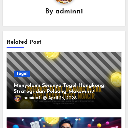
By
adminn1
Related Post
Togel
Menyelami Serunya Togel Hongkong:
Strategi dan Peluang Makswin77
adminn1
April 26, 2026