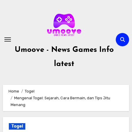
Skip
to
content
Umoove - News Games Info
latest
Home
Togel
Mengenal Togel: Sejarah, Cara Bermain, dan Tips Jitu
Menang
Togel