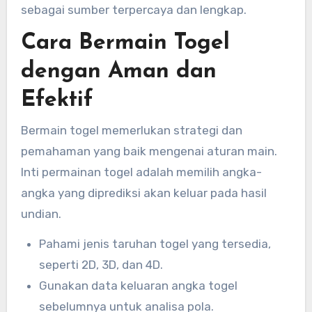
sebagai sumber terpercaya dan lengkap.
Cara Bermain Togel
dengan Aman dan
Efektif
Bermain togel memerlukan strategi dan
pemahaman yang baik mengenai aturan main.
Inti permainan togel adalah memilih angka-
angka yang diprediksi akan keluar pada hasil
undian.
Pahami jenis taruhan togel yang tersedia,
seperti 2D, 3D, dan 4D.
Gunakan data keluaran angka togel
sebelumnya untuk analisa pola.