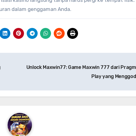
nsasi kasino langsung tanpa harus pergi ke tempat fisik.
iburan dalam genggaman Anda.
g
Unlock Maxwin77: Game Maxwin 777 dari Pragm
Play yang Menggo