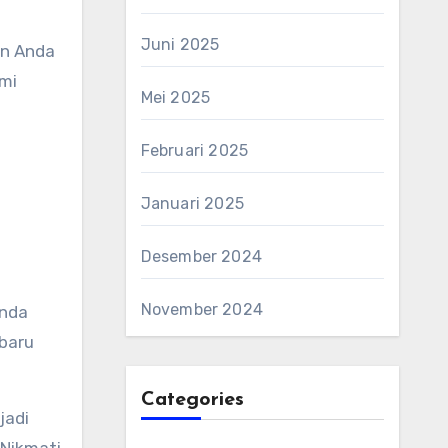
Juni 2025
an Anda
mi
Mei 2025
Februari 2025
Januari 2025
Desember 2024
November 2024
Anda
baru
Categories
jadi