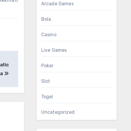
 Nikmati
Arcade Games
Bola
Casino
Live Games
atic
Poker
da
Slot
Togel
Uncategorized