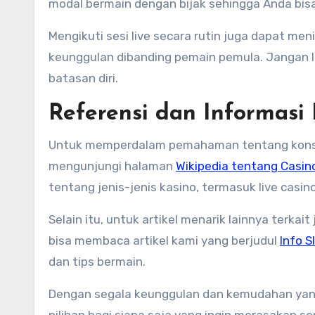
modal bermain dengan bijak sehingga Anda bisa
Mengikuti sesi live secara rutin juga dapat 
keunggulan dibanding pemain pemula. Jangan l
batasan diri.
Referensi dan Informasi
Untuk memperdalam pemahaman tentang konsep
mengunjungi halaman
Wikipedia tentang Casin
tentang jenis-jenis kasino, termasuk live casino 
Selain itu, untuk artikel menarik lainnya terkait
bisa membaca artikel kami yang berjudul
Info S
dan tips bermain.
Dengan segala keunggulan dan kemudahan yang 