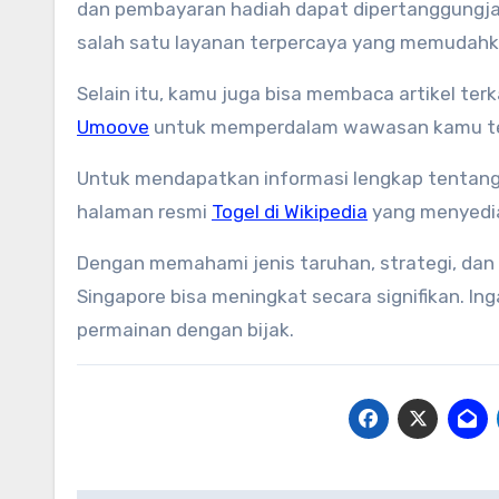
dan pembayaran hadiah dapat dipertanggungj
salah satu layanan terpercaya yang memudahk
Selain itu, kamu juga bisa membaca artikel ter
Umoove
untuk memperdalam wawasan kamu ten
Untuk mendapatkan informasi lengkap tentang 
halaman resmi
Togel di Wikipedia
yang menyedia
Dengan memahami jenis taruhan, strategi, dan 
Singapore bisa meningkat secara signifikan. I
permainan dengan bijak.