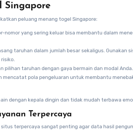
l Singapore
gkatkan peluang menang togel Singapore:
or-nomor yang sering keluar bisa membantu dalam men
sang taruhan dalam jumlah besar sekaligus. Gunakan s
risiko.
an pilihan taruhan dengan gaya bermain dan modal Anda.
n mencatat pola pengeluaran untuk membantu meneba
rmain dengan kepala dingin dan tidak mudah terbawa emo
yanan Terpercaya
itus terpercaya sangat penting agar data hasil pengu