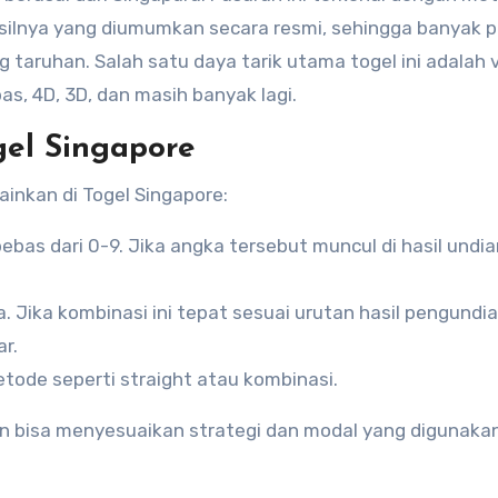
silnya yang diumumkan secara resmi, sehingga banyak 
ruhan. Salah satu daya tarik utama togel ini adalah v
bas, 4D, 3D, dan masih banyak lagi.
gel Singapore
inkan di Togel Singapore:
ebas dari 0-9. Jika angka tersebut muncul di hasil undia
 Jika kombinasi ini tepat sesuai urutan hasil pengundia
r.
tode seperti straight atau kombinasi.
in bisa menyesuaikan strategi dan modal yang digunaka