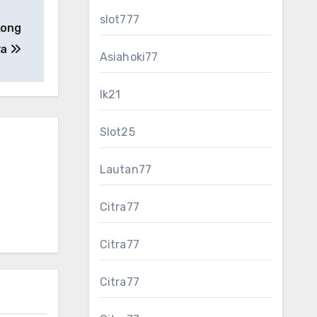
slot777
kong
ya
Asiahoki77
lk21
Slot25
Lautan77
Citra77
Citra77
Citra77