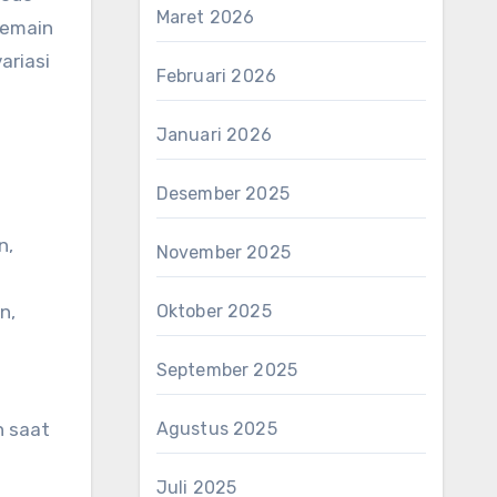
Maret 2026
pemain
ariasi
Februari 2026
Januari 2026
Desember 2025
n,
November 2025
Oktober 2025
n,
September 2025
Agustus 2025
n saat
Juli 2025