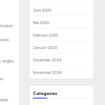
Juni 2025
Mei 2025
entukan
Februari 2025
istem
Januari 2025
Desember 2024
k angka
November 2024
si.
Categories
ndian