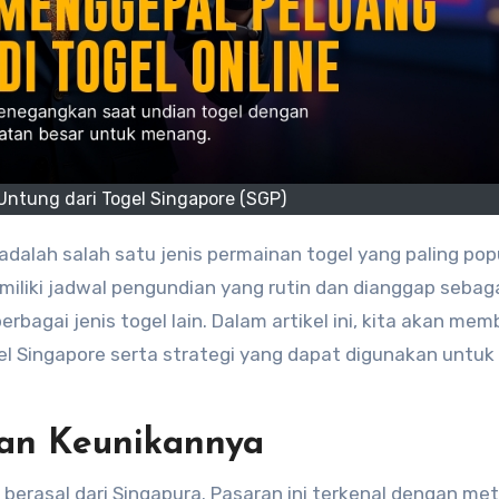
Untung dari Togel Singapore (SGP)
miliki jadwal pengundian yang rutin dan dianggap sebaga
erbagai jenis togel lain. Dalam artikel ini, kita akan me
 Singapore serta strategi yang dapat digunakan untuk
dan Keunikannya
berasal dari Singapura. Pasaran ini terkenal dengan me