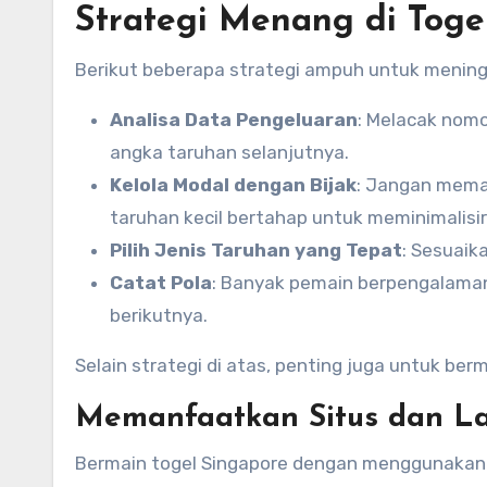
Strategi Menang di Toge
Berikut beberapa strategi ampuh untuk menin
Analisa Data Pengeluaran
: Melacak nom
angka taruhan selanjutnya.
Kelola Modal dengan Bijak
: Jangan mema
taruhan kecil bertahap untuk meminimalisir 
Pilih Jenis Taruhan yang Tepat
: Sesuaik
Catat Pola
: Banyak pemain berpengalama
berikutnya.
Selain strategi di atas, penting juga untuk be
Memanfaatkan Situs dan La
Bermain togel Singapore dengan menggunakan s