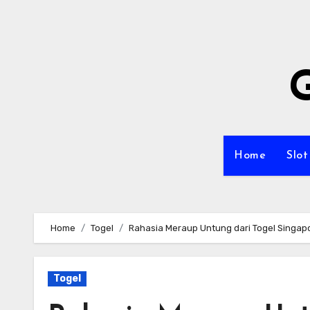
G
Home
Slot
Home
Togel
Rahasia Meraup Untung dari Togel Singap
Togel