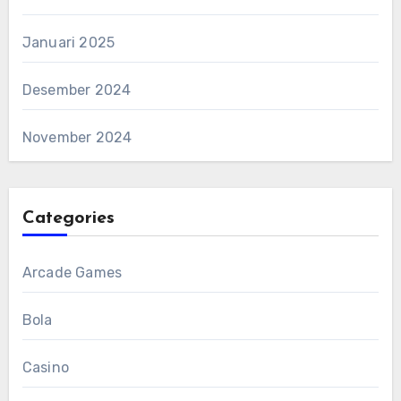
Januari 2025
Desember 2024
November 2024
Categories
Arcade Games
Bola
Casino