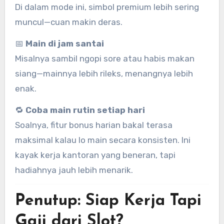
Di dalam mode ini, simbol premium lebih sering
muncul—cuan makin deras.
📅
Main di jam santai
Misalnya sambil ngopi sore atau habis makan
siang—mainnya lebih rileks, menangnya lebih
enak.
🔁
Coba main rutin setiap hari
Soalnya, fitur bonus harian bakal terasa
maksimal kalau lo main secara konsisten. Ini
kayak kerja kantoran yang beneran, tapi
hadiahnya jauh lebih menarik.
Penutup: Siap Kerja Tapi
Gaji dari Slot?