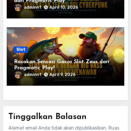
dari Pragmatic Play
adminn1
April 10, 2026
Slot
Rasakan Sensasi Gacor Slot Zeus dari
Pragmatic Play!
adminn1
April 9, 2026
Tinggalkan Balasan
Alamat email Anda tidak akan dipublikasikan.
Ruas