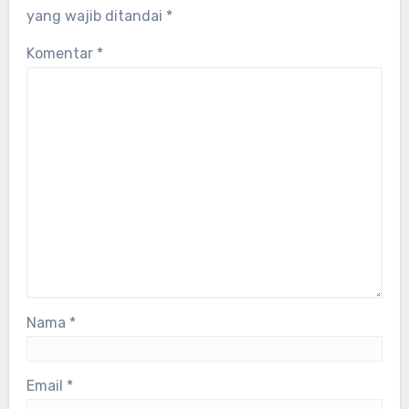
yang wajib ditandai
*
Komentar
*
Nama
*
Email
*