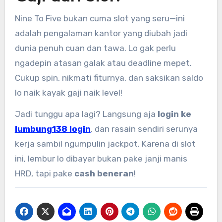
Nine To Five bukan cuma slot yang seru—ini
adalah pengalaman kantor yang diubah jadi
dunia penuh cuan dan tawa. Lo gak perlu
ngadepin atasan galak atau deadline mepet.
Cukup spin, nikmati fiturnya, dan saksikan saldo
lo naik kayak gaji naik level!
Jadi tunggu apa lagi? Langsung aja
login ke
lumbung138 login
, dan rasain sendiri serunya
kerja sambil ngumpulin jackpot. Karena di slot
ini, lembur lo dibayar bukan pake janji manis
HRD, tapi pake
cash beneran
!