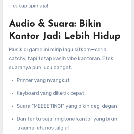
—cukup spin aja!
Audio & Suara: Bikin
Kantor Jadi Lebih Hidup
Musik di game ini mirip lagu sitkom—ceria,
catchy, tapi tetap kasih vibe kantoran. Efek
suaranya pun lucu banget:
Printer yang nyangkut
Keyboard yang diketik cepat
Suara “MEEEETING!” yang bikin deg-degan
Dan tentu saja: ringtone kantor yang bikin
trauma, eh, nostalgia!