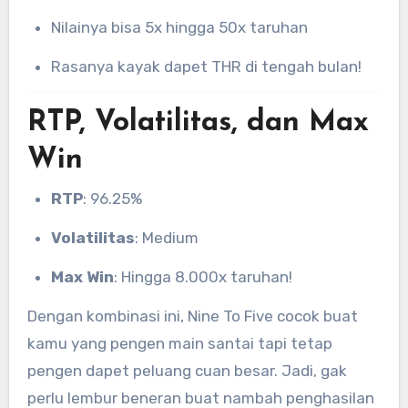
Nilainya bisa 5x hingga 50x taruhan
Rasanya kayak dapet THR di tengah bulan!
RTP, Volatilitas, dan Max
Win
RTP
: 96.25%
Volatilitas
: Medium
Max Win
: Hingga 8.000x taruhan!
Dengan kombinasi ini, Nine To Five cocok buat
kamu yang pengen main santai tapi tetap
pengen dapet peluang cuan besar. Jadi, gak
perlu lembur beneran buat nambah penghasilan