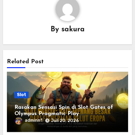
By
sakura
Related Post
Slot
Rasakan Sensasi Spin di Slot Gates of
Olympus Pragmatic Play
adminn1
Juli 20, 2026