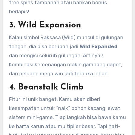
free spins tambahan atau bahkan bonus
berlapis!
3.
Wild Expansion
Kalau simbol Raksasa (Wild) muncul di gulungan
tengah, dia bisa berubah jadi
Wild Expanded
dan mengisi seluruh gulungan. Artinya?
Kombinasi kemenangan makin gampang dapet,
dan peluang mega win jadi terbuka lebar!
4.
Beanstalk Climb
Fitur ini unik banget. Kamu akan diberi
kesempatan untuk “naik” pohon kacang lewat
sistem mini-game. Tiap langkah bisa bawa kamu
ke harta karun atau multiplier besar. Tapi hati-