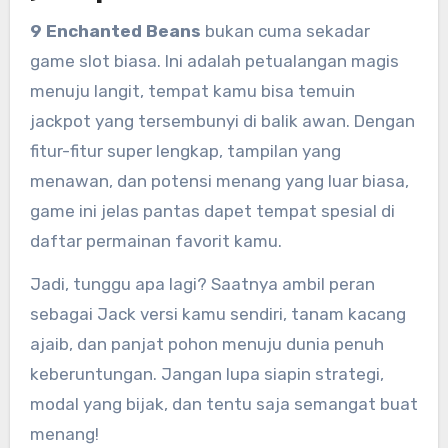
9 Enchanted Beans
bukan cuma sekadar
game slot biasa. Ini adalah petualangan magis
menuju langit, tempat kamu bisa temuin
jackpot yang tersembunyi di balik awan. Dengan
fitur-fitur super lengkap, tampilan yang
menawan, dan potensi menang yang luar biasa,
game ini jelas pantas dapet tempat spesial di
daftar permainan favorit kamu.
Jadi, tunggu apa lagi? Saatnya ambil peran
sebagai Jack versi kamu sendiri, tanam kacang
ajaib, dan panjat pohon menuju dunia penuh
keberuntungan. Jangan lupa siapin strategi,
modal yang bijak, dan tentu saja semangat buat
menang!