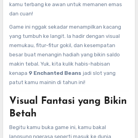
kamu terbang ke awan untuk memanen emas
dan cuan!
Game ini nggak sekadar menampilkan kacang
yang tumbuh ke langit. Ia hadir dengan visual
memukau, fitur-fitur gokil, dan kesempatan
besar buat menangin hadiah yang bikin saldo
makin tebal. Yuk, kita kulik habis-habisan
kenapa
9 Enchanted Beans
jadi slot yang
patut kamu mainin di tahun ini!
Visual Fantasi yang Bikin
Betah
Begitu kamu buka game ini, kamu bakal
langsung ngerasa seperti masuk ke dunia