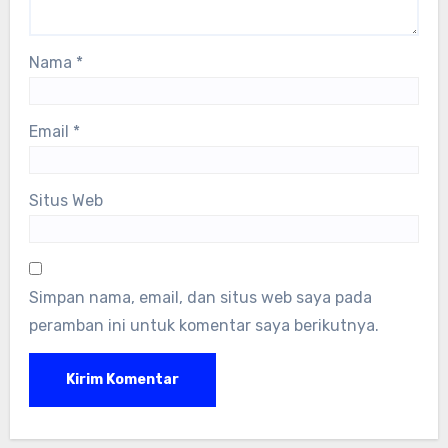
Nama
*
Email
*
Situs Web
Simpan nama, email, dan situs web saya pada
peramban ini untuk komentar saya berikutnya.