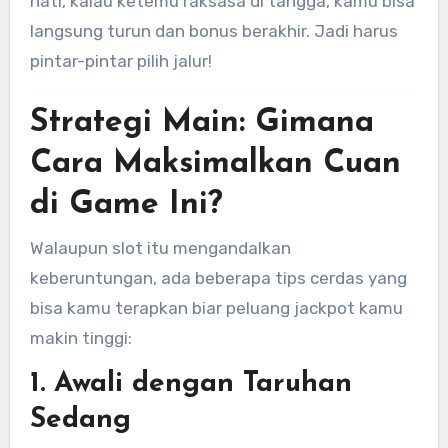
hati, kalau ketemu raksasa di tangga, kamu bisa
langsung turun dan bonus berakhir. Jadi harus
pintar-pintar pilih jalur!
Strategi Main: Gimana
Cara Maksimalkan Cuan
di Game Ini?
Walaupun slot itu mengandalkan
keberuntungan, ada beberapa tips cerdas yang
bisa kamu terapkan biar peluang jackpot kamu
makin tinggi:
1. Awali dengan Taruhan
Sedang