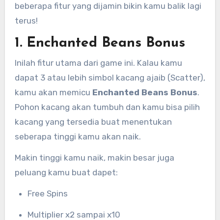
beberapa fitur yang dijamin bikin kamu balik lagi
terus!
1.
Enchanted Beans Bonus
Inilah fitur utama dari game ini. Kalau kamu
dapat 3 atau lebih simbol kacang ajaib (Scatter),
kamu akan memicu
Enchanted Beans Bonus
.
Pohon kacang akan tumbuh dan kamu bisa pilih
kacang yang tersedia buat menentukan
seberapa tinggi kamu akan naik.
Makin tinggi kamu naik, makin besar juga
peluang kamu buat dapet:
Free Spins
Multiplier x2 sampai x10