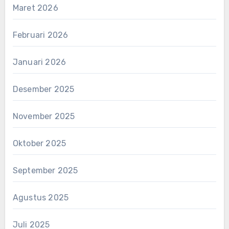
Maret 2026
Februari 2026
Januari 2026
Desember 2025
November 2025
Oktober 2025
September 2025
Agustus 2025
Juli 2025