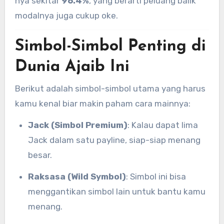
nya sekitar
96.4%
, yang berarti peluang balik
modalnya juga cukup oke.
Simbol-Simbol Penting di
Dunia Ajaib Ini
Berikut adalah simbol-simbol utama yang harus
kamu kenal biar makin paham cara mainnya:
Jack (Simbol Premium)
: Kalau dapat lima
Jack dalam satu payline, siap-siap menang
besar.
Raksasa (Wild Symbol)
: Simbol ini bisa
menggantikan simbol lain untuk bantu kamu
menang.