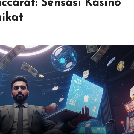
ccarat: Sensasi Kasino
ikat