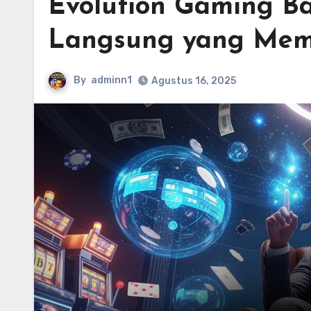
Evolution Gaming Ba
Langsung yang Mem
By
adminn1
Agustus 16, 2025