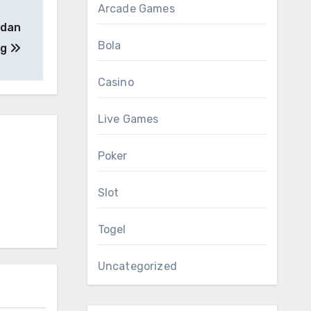
Arcade Games
 dan
Bola
ng
Casino
Live Games
Poker
Slot
Togel
Uncategorized