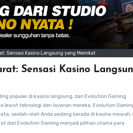
at: Sensasi Kasino Langsung yang Memikat
rat: Sensasi Kasino Langsu
a lewat teknologi dan layanan mereka. Evolution Gamin
ata, seolah-olah Anda sedang berada di kasino mewah.
at dari Evolution Gaming menjadi pilihan utama para