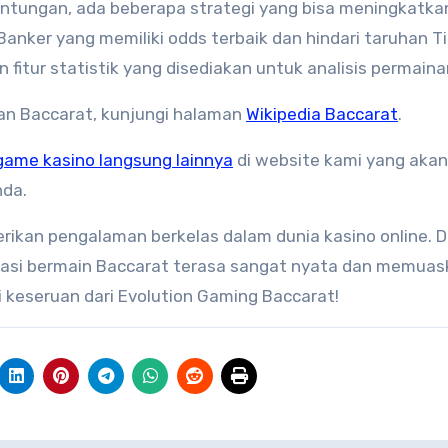
ntungan, ada beberapa strategi yang bisa meningkatka
anker yang memiliki odds terbaik dan hindari taruhan T
an fitur statistik yang disediakan untuk analisis permaina
an Baccarat, kunjungi halaman
Wikipedia Baccarat
.
game kasino langsung lainnya
di website kami yang akan
da.
ikan pengalaman berkelas dalam dunia kasino online. 
nsasi bermain Baccarat terasa sangat nyata dan memuas
i keseruan dari Evolution Gaming Baccarat!