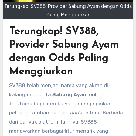
Terungkap! SV388, Provider Sabung Ayam dengan Odds
Paling Menggiurkan
Terungkap! SV388,
Provider Sabung Ayam
dengan Odds Paling
Menggiurkan
SV388 telah menjadi nama yang akrab di
kalangan pecinta
Sabung Ayam
online,
terutama bagi mereka yang menginginkan
peluang taruhan dengan
odds
terbaik. Berbeda
dari banyak platform lainnya, SV388
menawarkan berbagai fitur menarik yang