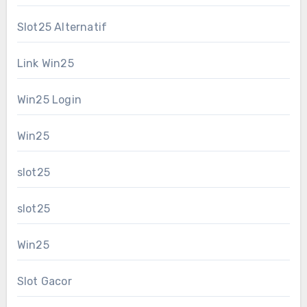
Slot25 Alternatif
Link Win25
Win25 Login
Win25
slot25
slot25
Win25
Slot Gacor