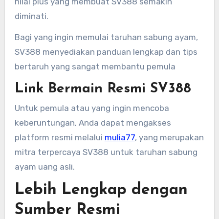
nilai plus yang membuat SV388 semakin
diminati.
Bagi yang ingin memulai taruhan sabung ayam,
SV388 menyediakan panduan lengkap dan tips
bertaruh yang sangat membantu pemula
Link Bermain Resmi SV388
Untuk pemula atau yang ingin mencoba
keberuntungan, Anda dapat mengakses
platform resmi melalui
mulia77
, yang merupakan
mitra terpercaya SV388 untuk taruhan sabung
ayam uang asli.
Lebih Lengkap dengan
Sumber Resmi