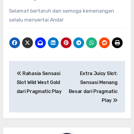
Selamat bertaruh dan semoga kemenangan
selalu menyertai Anda!
Navigasi
Rahasia Sensasi
Extra Juicy Slot:
pos
Slot Wild West Gold
Sensasi Menang
dari Pragmatic Play
Besar dari Pragmatic
Play