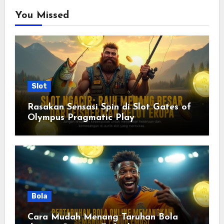
You Missed
Slot
Rasakan Sensasi Spin di Slot Gates of
Olympus Pragmatic Play
Bola
Cara Mudah Menang Taruhan Bola