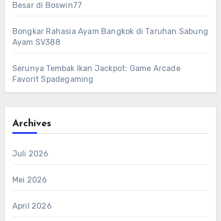
Besar di Boswin77
Bongkar Rahasia Ayam Bangkok di Taruhan Sabung
Ayam SV388
Serunya Tembak Ikan Jackpot: Game Arcade
Favorit Spadegaming
Archives
Juli 2026
Mei 2026
April 2026