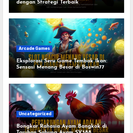
dengan Strategi Terbaik
Arcade Games
Eksplorasi Seru Game Tembak Ikan:
Sensasi Menang Besar di Boswin77
Uncategorized
Bongkar Rahasia Ayam Bangkok di
Taruhan Sabung Ayam SV388