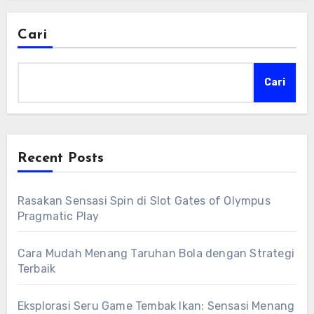
Cari
Cari
Recent Posts
Rasakan Sensasi Spin di Slot Gates of Olympus
Pragmatic Play
Cara Mudah Menang Taruhan Bola dengan Strategi
Terbaik
Eksplorasi Seru Game Tembak Ikan: Sensasi Menang