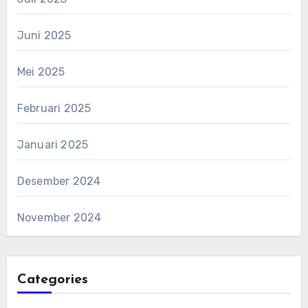
Juni 2025
Mei 2025
Februari 2025
Januari 2025
Desember 2024
November 2024
Categories