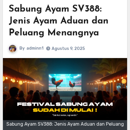
Sabung Ayam SV388:
Jenis Ayam Aduan dan
Peluang Menangnya
By
adminn1
Agustus 9, 2025
Sabung Ayam SV388: Jenis Ayam Aduan dan Peluang