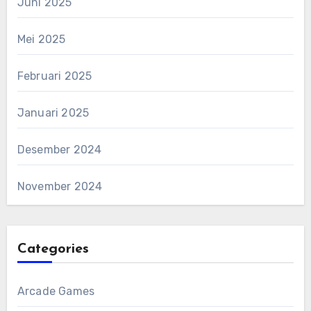
Juni 2025
Mei 2025
Februari 2025
Januari 2025
Desember 2024
November 2024
Categories
Arcade Games