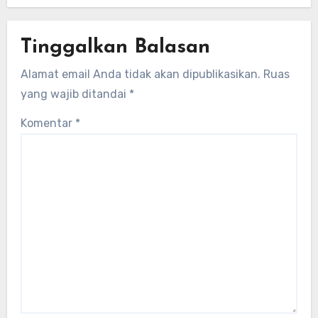
Tinggalkan Balasan
Alamat email Anda tidak akan dipublikasikan.
Ruas
yang wajib ditandai
*
Komentar
*