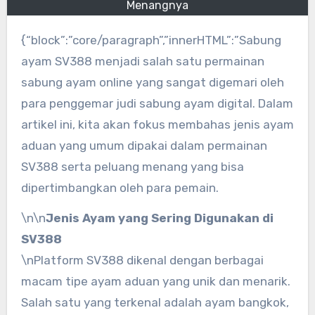
Menangnya
{“block”:”core/paragraph”,”innerHTML”:”Sabung
ayam SV388 menjadi salah satu permainan
sabung ayam online yang sangat digemari oleh
para penggemar judi sabung ayam digital. Dalam
artikel ini, kita akan fokus membahas jenis ayam
aduan yang umum dipakai dalam permainan
SV388 serta peluang menang yang bisa
dipertimbangkan oleh para pemain.
\n\n
Jenis Ayam yang Sering Digunakan di
SV388
\nPlatform SV388 dikenal dengan berbagai
macam tipe ayam aduan yang unik dan menarik.
Salah satu yang terkenal adalah ayam bangkok,