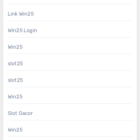
Link Win25
Win25 Login
Win25
slot25
slot25
Win25
Slot Gacor
Win25