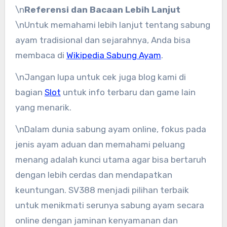
\n
Referensi dan Bacaan Lebih Lanjut
\nUntuk memahami lebih lanjut tentang sabung
ayam tradisional dan sejarahnya, Anda bisa
membaca di
Wikipedia Sabung Ayam
.
\nJangan lupa untuk cek juga blog kami di
bagian
Slot
untuk info terbaru dan game lain
yang menarik.
\nDalam dunia sabung ayam online, fokus pada
jenis ayam aduan dan memahami peluang
menang adalah kunci utama agar bisa bertaruh
dengan lebih cerdas dan mendapatkan
keuntungan. SV388 menjadi pilihan terbaik
untuk menikmati serunya sabung ayam secara
online dengan jaminan kenyamanan dan