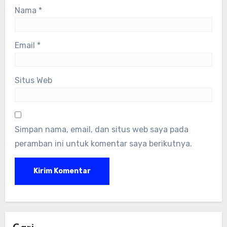
Nama
*
Email
*
Situs Web
Simpan nama, email, dan situs web saya pada
peramban ini untuk komentar saya berikutnya.