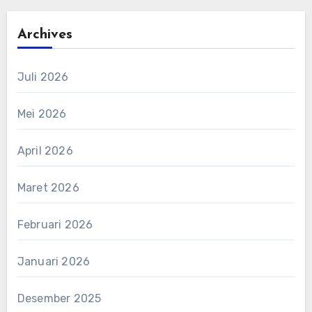
Archives
Juli 2026
Mei 2026
April 2026
Maret 2026
Februari 2026
Januari 2026
Desember 2025