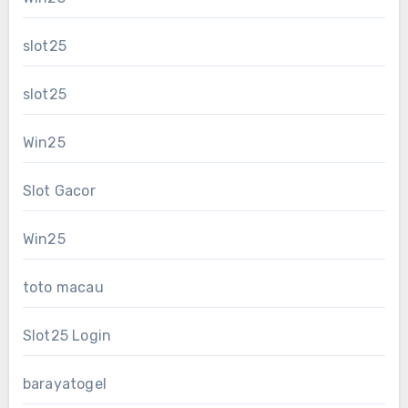
slot25
slot25
Win25
Slot Gacor
Win25
toto macau
Slot25 Login
barayatogel