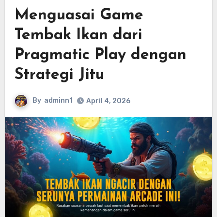
Menguasai Game
Tembak Ikan dari
Pragmatic Play dengan
Strategi Jitu
By
adminn1
April 4, 2026