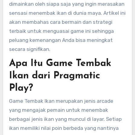
dimainkan oleh siapa saja yang ingin merasakan
sensasi menembak ikan di dunia maya. Artikel ini
akan membahas cara bermain dan strategi
terbaik untuk menguasai game ini sehingga
peluang kemenangan Anda bisa meningkat
secara signifikan.
Apa Itu Game Tembak
Ikan dari Pragmatic
Play?
Game Tembak Ikan merupakan jenis arcade
yang mengajak pemain untuk menembak
berbagai jenis ikan yang muncul di layar. Setiap
ikan memiliki nilai poin berbeda yang nantinya