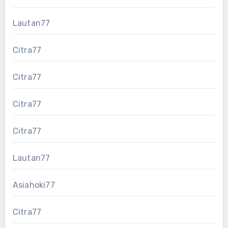
Lautan77
Citra77
Citra77
Citra77
Citra77
Lautan77
Asiahoki77
Citra77