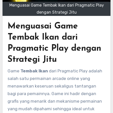
Menguasai Game Tembak Ikan dari Pragmatic Play
dengan Strategi Jitu
Menguasai Game
Tembak Ikan dari
Pragmatic Play dengan
Strategi Jitu
Game
Tembak Ikan
dari Pragmatic Play adalah
salah satu permainan arcade online yang
menawarkan keseruan sekaligus tantangan
bagi para pemainnya. Game ini hadir dengan
grafis yang menarik dan mekanisme permainan
yang mudah dipahami sehingga ideal untuk