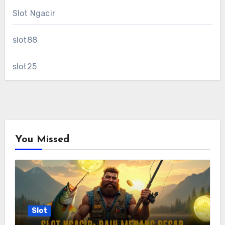
Slot Ngacir
slot88
slot25
You Missed
Slot