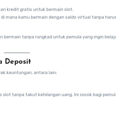
n kredit gratis untuk bermain slot.
t, di mana kamu bermain dengan saldo virtual tanpa haru
n bermain tanpa rungkad untuk pemula yang ingin belaj
a Deposit
yak keuntungan, antara lain:
slot tanpa takut kehilangan uang. Ini cocok bagi pemu