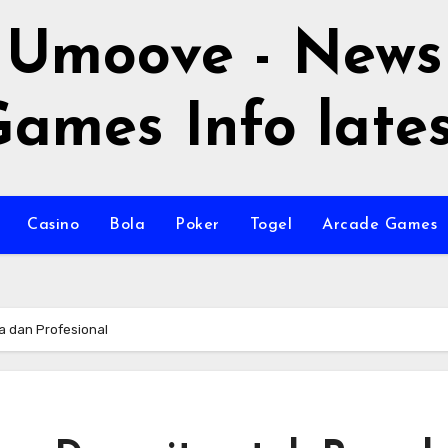
Umoove - News
ames Info late
Casino
Bola
Poker
Togel
Arcade Games
a dan Profesional