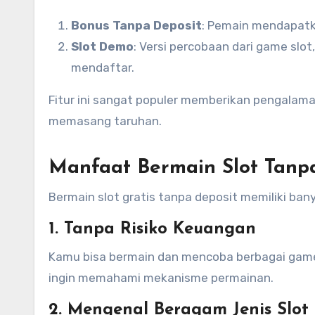
Bonus Tanpa Deposit
: Pemain mendapatka
Slot Demo
: Versi percobaan dari game slo
mendaftar.
Fitur ini sangat populer memberikan pengalama
memasang taruhan.
Manfaat Bermain Slot Tanp
Bermain slot gratis tanpa deposit memiliki ban
1. Tanpa Risiko Keuangan
Kamu bisa bermain dan mencoba berbagai game 
ingin memahami mekanisme permainan.
2. Mengenal Beragam Jenis Slot