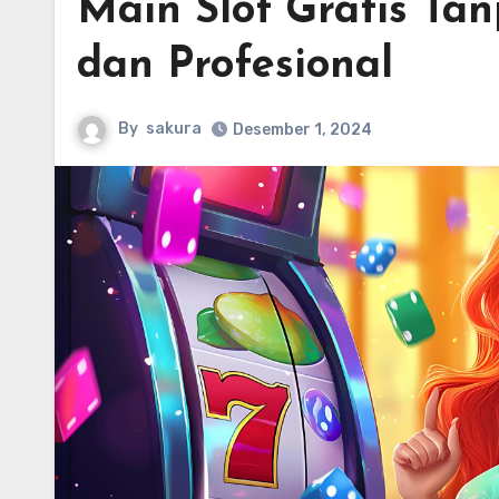
Main Slot Gratis Ta
dan Profesional
By
sakura
Desember 1, 2024