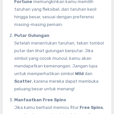
Fortune
memungkinkan kamu memilih
taruhan yang fleksibel, dari taruhan kecil
hingga besar, sesuai dengan preferensi
masing-masing pemain.
Putar Gulungan
Setelah menentukan taruhan, tekan tombol
putar dan lihat gulungan berputar. Jika
simbol yang cocok muncul, kamu akan
mendapatkan kemenangan. Jangan lupa
untuk memperhatikan simbol
Wild
dan
Scatter
, karena mereka dapat membuka
peluang besar untuk menang!
Manfaatkan Free Spins
Jika kamu berhasil memicu fitur
Free Spins
,