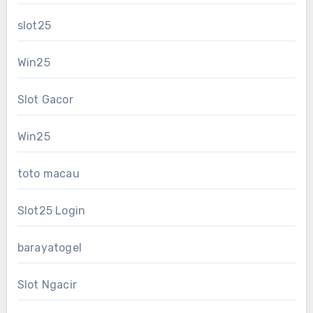
slot25
Win25
Slot Gacor
Win25
toto macau
Slot25 Login
barayatogel
Slot Ngacir