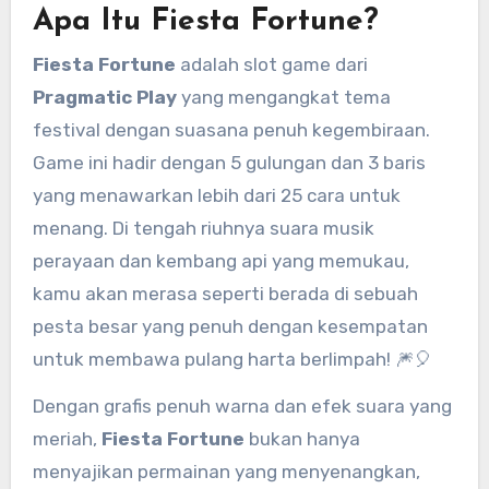
Apa Itu Fiesta Fortune?
Fiesta Fortune
adalah slot game dari
Pragmatic Play
yang mengangkat tema
festival dengan suasana penuh kegembiraan.
Game ini hadir dengan 5 gulungan dan 3 baris
yang menawarkan lebih dari 25 cara untuk
menang. Di tengah riuhnya suara musik
perayaan dan kembang api yang memukau,
kamu akan merasa seperti berada di sebuah
pesta besar yang penuh dengan kesempatan
untuk membawa pulang harta berlimpah! 🎆🎈
Dengan grafis penuh warna dan efek suara yang
meriah,
Fiesta Fortune
bukan hanya
menyajikan permainan yang menyenangkan,