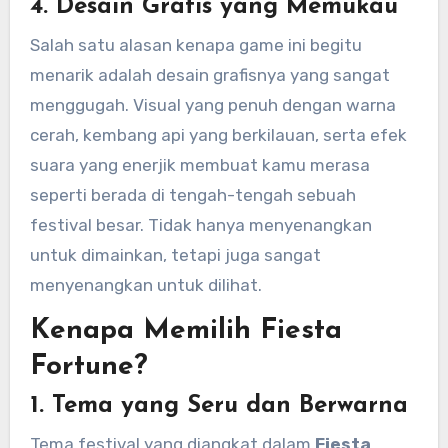
4.
Desain Grafis yang Memukau
Salah satu alasan kenapa game ini begitu
menarik adalah desain grafisnya yang sangat
menggugah. Visual yang penuh dengan warna
cerah, kembang api yang berkilauan, serta efek
suara yang enerjik membuat kamu merasa
seperti berada di tengah-tengah sebuah
festival besar. Tidak hanya menyenangkan
untuk dimainkan, tetapi juga sangat
menyenangkan untuk dilihat.
Kenapa Memilih Fiesta
Fortune?
1.
Tema yang Seru dan Berwarna
Tema festival yang diangkat dalam
Fiesta