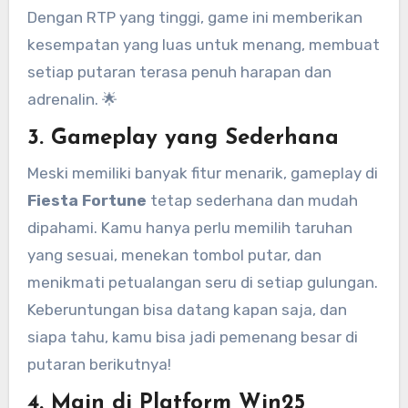
Dengan RTP yang tinggi, game ini memberikan
kesempatan yang luas untuk menang, membuat
setiap putaran terasa penuh harapan dan
adrenalin. 🌟
3.
Gameplay yang Sederhana
Meski memiliki banyak fitur menarik, gameplay di
Fiesta Fortune
tetap sederhana dan mudah
dipahami. Kamu hanya perlu memilih taruhan
yang sesuai, menekan tombol putar, dan
menikmati petualangan seru di setiap gulungan.
Keberuntungan bisa datang kapan saja, dan
siapa tahu, kamu bisa jadi pemenang besar di
putaran berikutnya!
4.
Main di Platform Win25