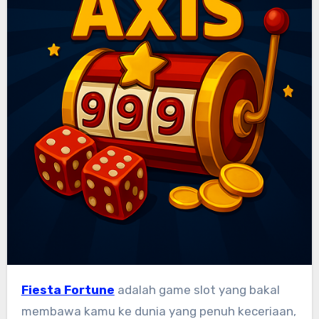
Fiesta Fortune
adalah game slot yang bakal
membawa kamu ke dunia yang penuh keceriaan,