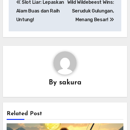
Slot Liar: Lepaskan
Wild Wildebeest Wins:
pos
Alam Buas dan Raih
Seruduk Gulungan,
Untung!
Menang Besar!
By
sakura
Related Post