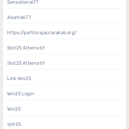
Sensational77
Asiahoki77
https://pafitorajautarakab.org/
Slot25 Alternatif
Slot25 Alternatif
Link Win25
Win25 Login
Win25
slot25