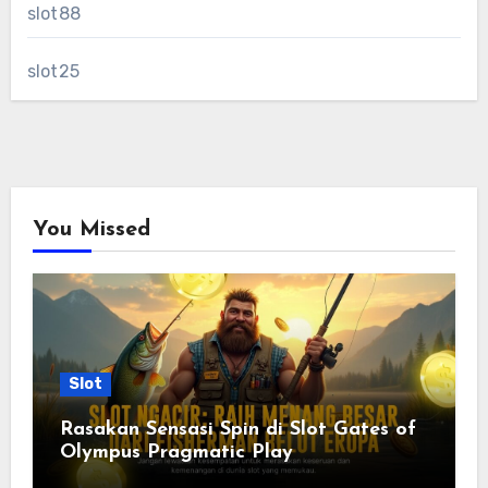
slot88
slot25
You Missed
Slot
Rasakan Sensasi Spin di Slot Gates of
Olympus Pragmatic Play