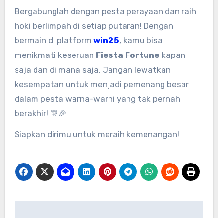
Bergabunglah dengan pesta perayaan dan raih
hoki berlimpah di setiap putaran! Dengan
bermain di platform
win25
, kamu bisa
menikmati keseruan
Fiesta Fortune
kapan
saja dan di mana saja. Jangan lewatkan
kesempatan untuk menjadi pemenang besar
dalam pesta warna-warni yang tak pernah
berakhir! 🎊🎉
Siapkan dirimu untuk meraih kemenangan!
Navigasi