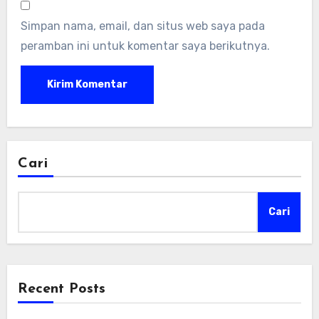
Simpan nama, email, dan situs web saya pada
peramban ini untuk komentar saya berikutnya.
Cari
Cari
Recent Posts