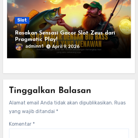
Slot
Rasakan Sensasi Gacor Slot Zeus dari
Pragmatic Play!
adminn1
April 9, 2026
Tinggalkan Balasan
Alamat email Anda tidak akan dipublikasikan.
Ruas
yang wajib ditandai
*
Komentar
*