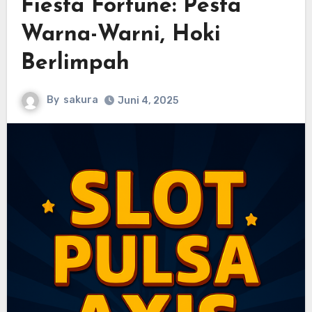
Fiesta Fortune: Pesta
Warna-Warni, Hoki
Berlimpah
By
sakura
Juni 4, 2025