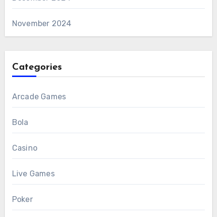
November 2024
Categories
Arcade Games
Bola
Casino
Live Games
Poker