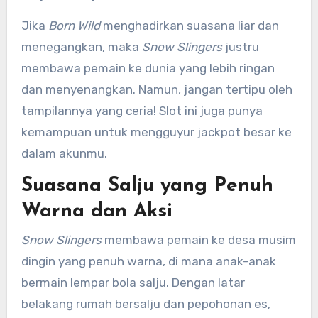
Jika
Born Wild
menghadirkan suasana liar dan
menegangkan, maka
Snow Slingers
justru
membawa pemain ke dunia yang lebih ringan
dan menyenangkan. Namun, jangan tertipu oleh
tampilannya yang ceria! Slot ini juga punya
kemampuan untuk mengguyur jackpot besar ke
dalam akunmu.
Suasana Salju yang Penuh
Warna dan Aksi
Snow Slingers
membawa pemain ke desa musim
dingin yang penuh warna, di mana anak-anak
bermain lempar bola salju. Dengan latar
belakang rumah bersalju dan pepohonan es,