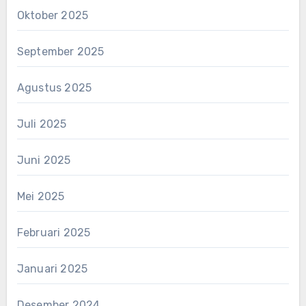
Oktober 2025
September 2025
Agustus 2025
Juli 2025
Juni 2025
Mei 2025
Februari 2025
Januari 2025
Desember 2024