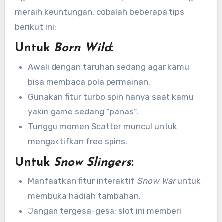
meraih keuntungan, cobalah beberapa tips
berikut ini:
Untuk
Born Wild
:
Awali dengan taruhan sedang agar kamu
bisa membaca pola permainan.
Gunakan fitur turbo spin hanya saat kamu
yakin game sedang “panas”.
Tunggu momen Scatter muncul untuk
mengaktifkan free spins.
Untuk
Snow Slingers
:
Manfaatkan fitur interaktif
Snow War
untuk
membuka hadiah tambahan.
Jangan tergesa-gesa; slot ini memberi