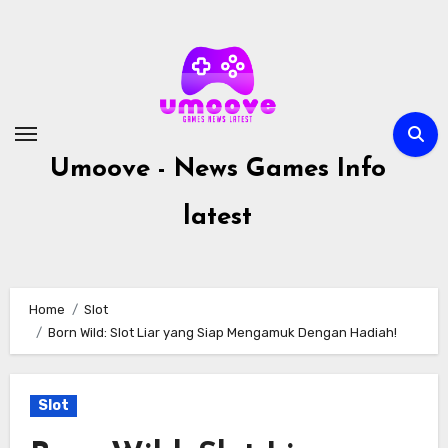
Skip
to
content
Umoove - News Games Info
latest
Home
Slot
Born Wild: Slot Liar yang Siap Mengamuk Dengan Hadiah!
Slot