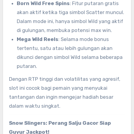
Born Wild Free Spins
: Fitur putaran gratis
akan aktif ketika tiga simbol Scatter muncul.
Dalam mode ini, hanya simbol Wild yang aktif
di gulungan, membuka potensi max win.
Mega Wild Reels
: Selama mode bonus
tertentu, satu atau lebih gulungan akan
dikunci dengan simbol Wild selama beberapa
putaran.
Dengan RTP tinggi dan volatilitas yang agresif,
slot ini cocok bagi pemain yang menyukai
tantangan dan ingin mengejar hadiah besar
dalam waktu singkat.
Snow Slingers: Perang Salju Gacor Siap
Guyur Jackpot!