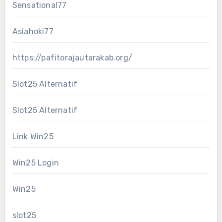
Sensational77
Asiahoki77
https://pafitorajautarakab.org/
Slot25 Alternatif
Slot25 Alternatif
Link Win25
Win25 Login
Win25
slot25