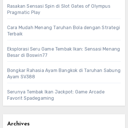
Rasakan Sensasi Spin di Slot Gates of Olympus
Pragmatic Play
Cara Mudah Menang Taruhan Bola dengan Strategi
Terbaik
Eksplorasi Seru Game Tembak Ikan: Sensasi Menang
Besar di Boswin77
Bongkar Rahasia Ayam Bangkok di Taruhan Sabung
Ayam SV388
Serunya Tembak Ikan Jackpot: Game Arcade
Favorit Spadegaming
Archives