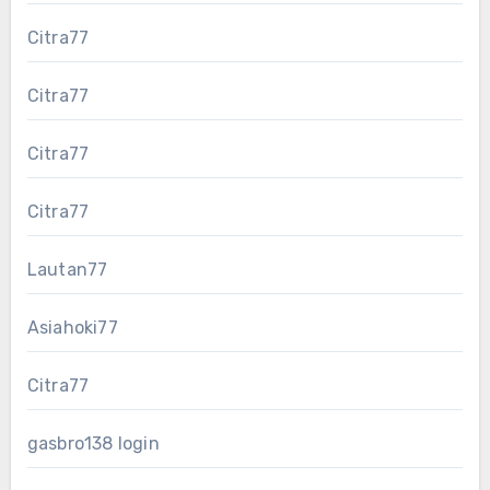
Citra77
Citra77
Citra77
Citra77
Lautan77
Asiahoki77
Citra77
gasbro138 login