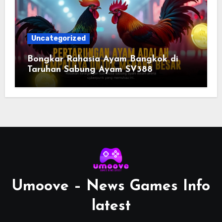
Uncategorized
Bongkar Rahasia Ayam Bangkok di
Taruhan Sabung Ayam SV388
Umoove – News Games Info
latest