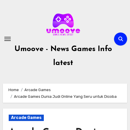
Skip
to
content
Umoove - News Games Info
latest
Home
Arcade Games
Arcade Games Dunia Judi Online Yang Seru untuk Dicoba
Arcade Games