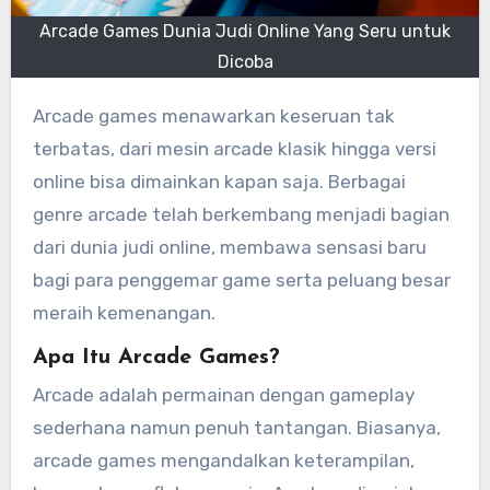
Arcade Games Dunia Judi Online Yang Seru untuk
Dicoba
Arcade games menawarkan keseruan tak
terbatas, dari mesin arcade klasik hingga versi
online bisa dimainkan kapan saja. Berbagai
genre arcade telah berkembang menjadi bagian
dari dunia judi online, membawa sensasi baru
bagi para penggemar game serta peluang besar
meraih kemenangan.
Apa Itu Arcade Games?
Arcade adalah permainan dengan gameplay
sederhana namun penuh tantangan. Biasanya,
arcade games mengandalkan keterampilan,