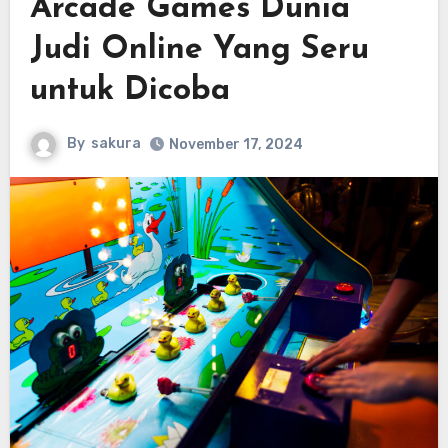
Arcade Games Dunia
Judi Online Yang Seru
untuk Dicoba
By
sakura
November 17, 2024