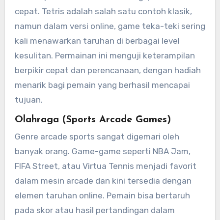
cepat. Tetris adalah salah satu contoh klasik,
namun dalam versi online, game teka-teki sering
kali menawarkan taruhan di berbagai level
kesulitan. Permainan ini menguji keterampilan
berpikir cepat dan perencanaan, dengan hadiah
menarik bagi pemain yang berhasil mencapai
tujuan.
Olahraga (Sports Arcade Games)
Genre arcade sports sangat digemari oleh
banyak orang. Game-game seperti NBA Jam,
FIFA Street, atau Virtua Tennis menjadi favorit
dalam mesin arcade dan kini tersedia dengan
elemen taruhan online. Pemain bisa bertaruh
pada skor atau hasil pertandingan dalam