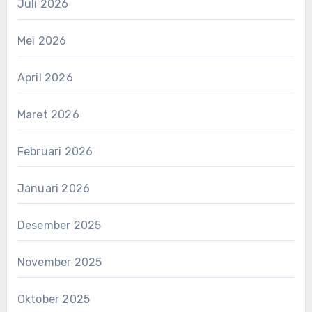
Juli 2026
Mei 2026
April 2026
Maret 2026
Februari 2026
Januari 2026
Desember 2025
November 2025
Oktober 2025