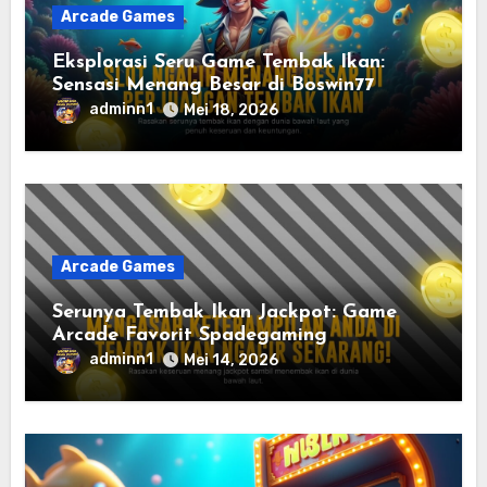
Arcade Games
Eksplorasi Seru Game Tembak Ikan:
Sensasi Menang Besar di Boswin77
adminn1
Mei 18, 2026
Arcade Games
Serunya Tembak Ikan Jackpot: Game
Arcade Favorit Spadegaming
adminn1
Mei 14, 2026