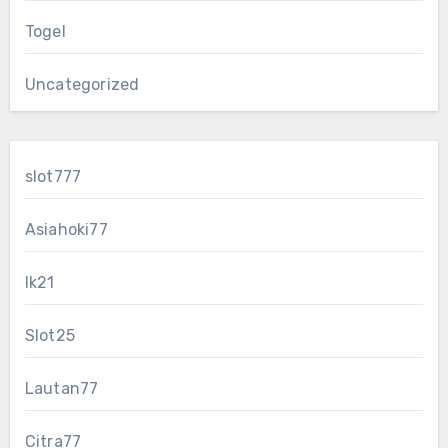
Togel
Uncategorized
slot777
Asiahoki77
lk21
Slot25
Lautan77
Citra77