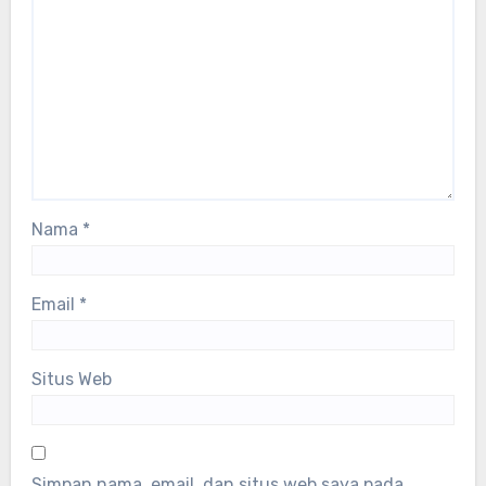
Nama
*
Email
*
Situs Web
Simpan nama, email, dan situs web saya pada