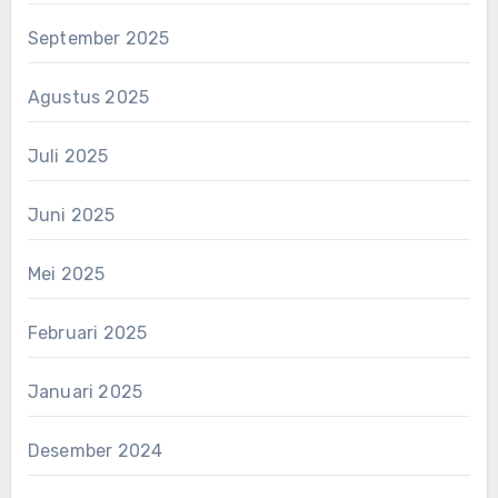
September 2025
Agustus 2025
Juli 2025
Juni 2025
Mei 2025
Februari 2025
Januari 2025
Desember 2024