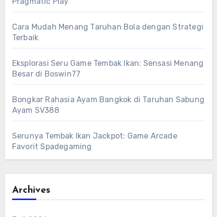
Pragmatic Play
Cara Mudah Menang Taruhan Bola dengan Strategi
Terbaik
Eksplorasi Seru Game Tembak Ikan: Sensasi Menang
Besar di Boswin77
Bongkar Rahasia Ayam Bangkok di Taruhan Sabung
Ayam SV388
Serunya Tembak Ikan Jackpot: Game Arcade
Favorit Spadegaming
Archives