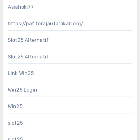
Asiahoki77
https://pafitorajautarakab.org/
Slot25 Alternatif
Slot25 Alternatif
Link Win25
Win25 Login
Win25
slot25
slot25