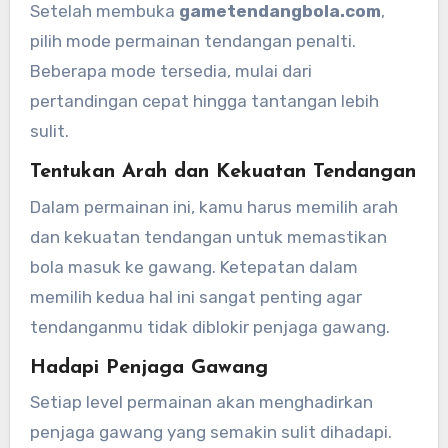
Setelah membuka
gametendangbola.com
,
pilih mode permainan tendangan penalti.
Beberapa mode tersedia, mulai dari
pertandingan cepat hingga tantangan lebih
sulit.
Tentukan Arah dan Kekuatan Tendangan
Dalam permainan ini, kamu harus memilih arah
dan kekuatan tendangan untuk memastikan
bola masuk ke gawang. Ketepatan dalam
memilih kedua hal ini sangat penting agar
tendanganmu tidak diblokir penjaga gawang.
Hadapi Penjaga Gawang
Setiap level permainan akan menghadirkan
penjaga gawang yang semakin sulit dihadapi.