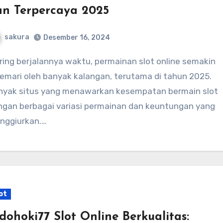
an Terpercaya 2025
sakura
Desember 16, 2024
gemari oleh banyak kalangan, terutama di tahun 2025.
nyak situs yang menawarkan kesempatan bermain slot
ngan berbagai variasi permainan dan keuntungan yang
nggiurkan.…
ot
dohoki77 Slot Online Berkualitas: