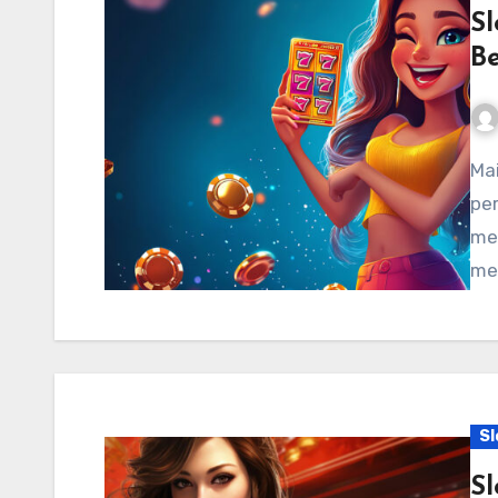
S
B
Main slot online memang jadi salah satu hiburan yang nggak
pe
me
me
Sl
Sl