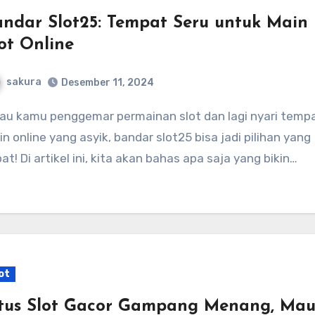
andar Slot25: Tempat Seru untuk Main
ot Online
sakura
Desember 11, 2024
n online yang asyik, bandar slot25 bisa jadi pilihan yang
at! Di artikel ini, kita akan bahas apa saja yang bikin…
ot
itus Slot Gacor Gampang Menang, Ma