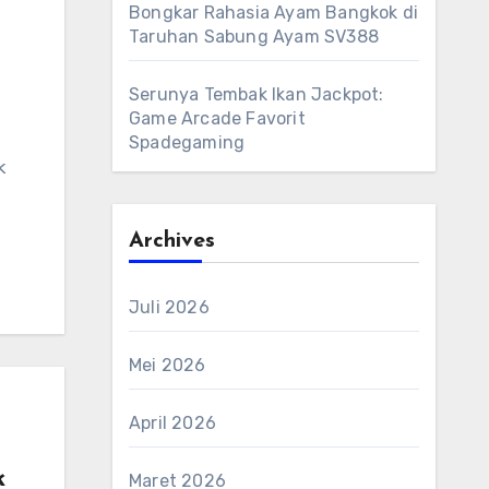
Bongkar Rahasia Ayam Bangkok di
Taruhan Sabung Ayam SV388
Serunya Tembak Ikan Jackpot:
Game Arcade Favorit
Spadegaming
Archives
Juli 2026
Mei 2026
April 2026
k
Maret 2026