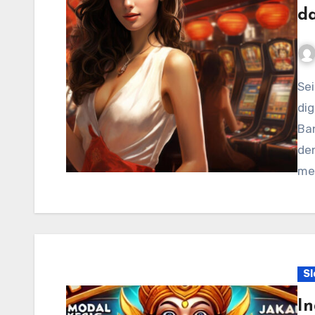
d
Seiring berjalannya waktu, permainan slot online semakin
di
Ba
de
me
Sl
In