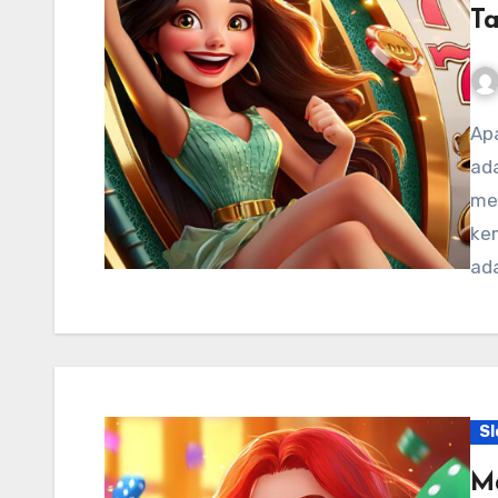
T
Apa Itu Slot Gacor Gampang Menang? Situs Slot gacor
ada
me
ke
ad
Sl
Ma