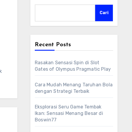
Cari
Recent Posts
Rasakan Sensasi Spin di Slot
Gates of Olympus Pragmatic Play
k
Cara Mudah Menang Taruhan Bola
dengan Strategi Terbaik
Eksplorasi Seru Game Tembak
Ikan: Sensasi Menang Besar di
Boswin77