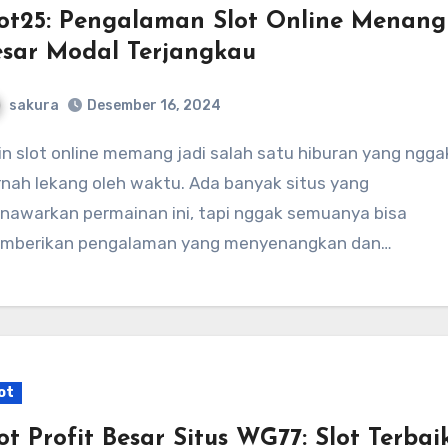
lot25: Pengalaman Slot Online Menang
esar Modal Terjangkau
sakura
Desember 16, 2024
rnah lekang oleh waktu. Ada banyak situs yang
nawarkan permainan ini, tapi nggak semuanya bisa
mberikan pengalaman yang menyenangkan dan…
ot
ot Profit Besar Situs WG77: Slot Terbai