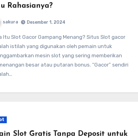
au Rahasianya?
sakura
Desember 1, 2024
lah istilah yang digunakan oleh pemain untuk
nggambarkan mesin slot yang sering memberikan
menangan besar atau putaran bonus. “Gacor” sendiri
alah…
ot
in Slot Gratis Tanpa Deposit untuk