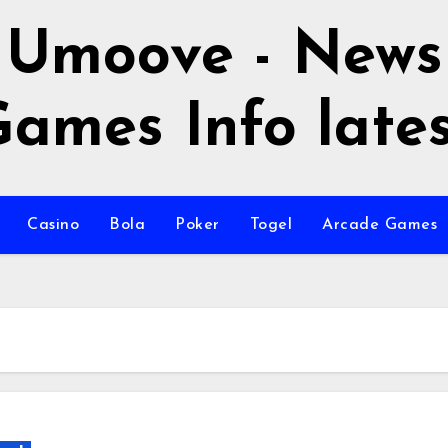
Umoove - News
ames Info late
Casino
Bola
Poker
Togel
Arcade Games