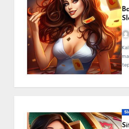
B
Sl
Kalau kamu penggemar permainan slot dan lagi nyari tempat
mai
tep
Sl
S