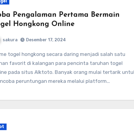
gel
oba Pengalaman Pertama Bermain
ogel Hongkong Online
sakura
Desember 17, 2024
ihan favorit di kalangan para pencinta taruhan togel
ine pada situs Alktoto. Banyak orang mulai tertarik untu
ncoba peruntungan mereka melalui platform…
ot