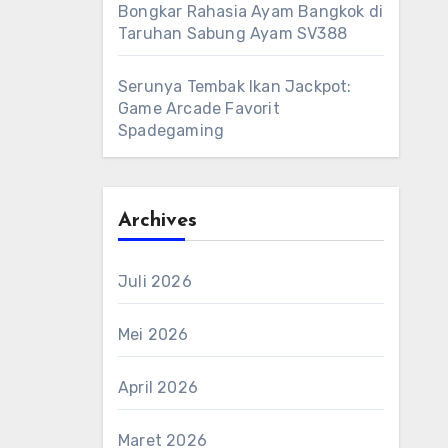
Bongkar Rahasia Ayam Bangkok di
Taruhan Sabung Ayam SV388
Serunya Tembak Ikan Jackpot:
Game Arcade Favorit
Spadegaming
Archives
Juli 2026
Mei 2026
April 2026
Maret 2026