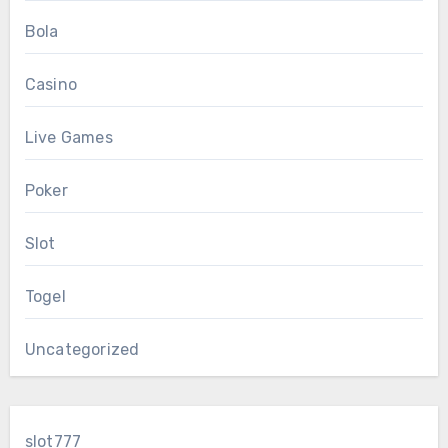
Bola
Casino
Live Games
Poker
Slot
Togel
Uncategorized
slot777