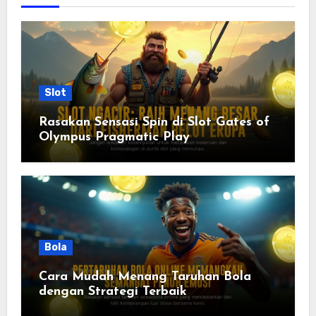
Slot
Rasakan Sensasi Spin di Slot Gates of
Olympus Pragmatic Play
Bola
Cara Mudah Menang Taruhan Bola
dengan Strategi Terbaik