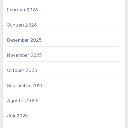
Februari 2026
Januari 2026
Desember 2025
November 2025
Oktober 2025
September 2025
Agustus 2025
Juli 2025