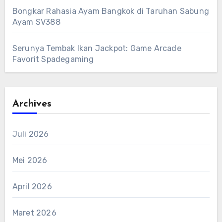
Bongkar Rahasia Ayam Bangkok di Taruhan Sabung
Ayam SV388
Serunya Tembak Ikan Jackpot: Game Arcade
Favorit Spadegaming
Archives
Juli 2026
Mei 2026
April 2026
Maret 2026