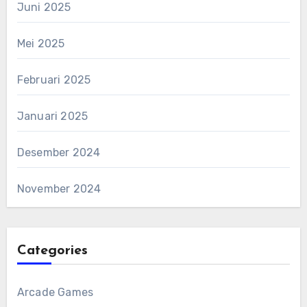
Juni 2025
Mei 2025
Februari 2025
Januari 2025
Desember 2024
November 2024
Categories
Arcade Games