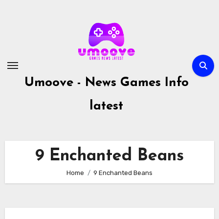
Skip
to
content
Umoove - News Games Info
latest
9 Enchanted Beans
Home
9 Enchanted Beans