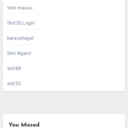
toto macau
Slot25 Login
barayatogel
Slot Ngacir
slot88
slot25
You Missed