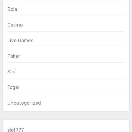
Bola
Casino
Live Games
Poker
Slot
Togel
Uncategorized
slot777