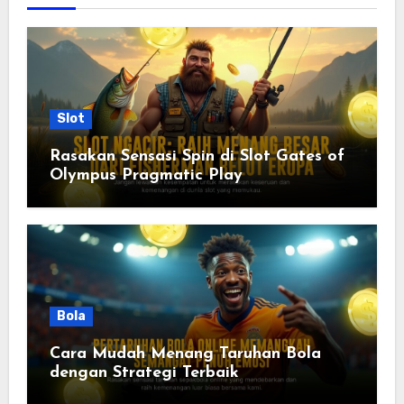
Slot
Rasakan Sensasi Spin di Slot Gates of
Olympus Pragmatic Play
Bola
Cara Mudah Menang Taruhan Bola
dengan Strategi Terbaik