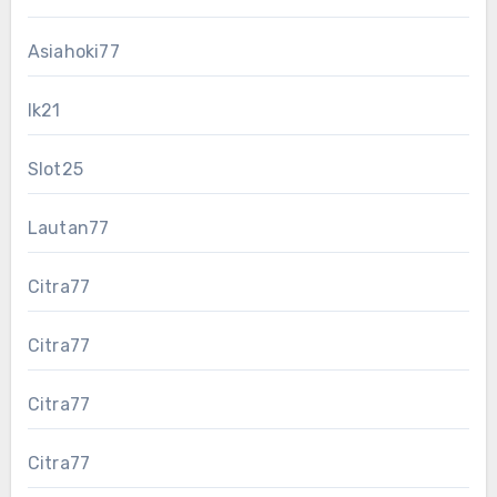
Asiahoki77
lk21
Slot25
Lautan77
Citra77
Citra77
Citra77
Citra77