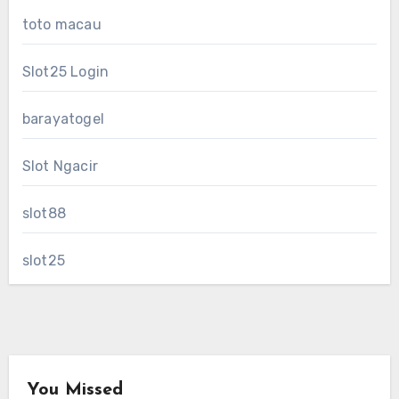
toto macau
Slot25 Login
barayatogel
Slot Ngacir
slot88
slot25
You Missed