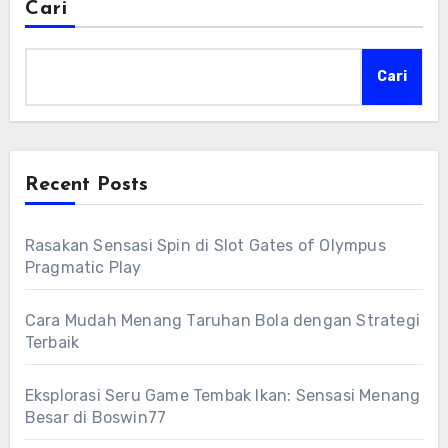
Cari
Cari
Recent Posts
Rasakan Sensasi Spin di Slot Gates of Olympus
Pragmatic Play
Cara Mudah Menang Taruhan Bola dengan Strategi
Terbaik
Eksplorasi Seru Game Tembak Ikan: Sensasi Menang
Besar di Boswin77