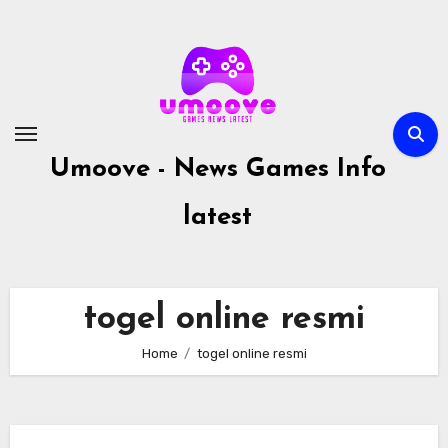
Skip
to
content
Umoove - News Games Info
latest
togel online resmi
Home
togel online resmi