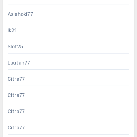
Asiahoki77
lk21
Slot25
Lautan77
Citra77
Citra77
Citra77
Citra77